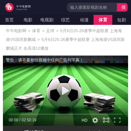
搜
索
首页
电影
电视剧
综艺
动漫
体育
短剧
牛牛电影网
>
体育
>
足球
>
5月6日25-26赛季中超联赛 上海海
港VS深圳新鹏城
>
5月6日25-26赛季中超联赛 上海海港VS深圳新
鹏城正片 全高清12播放
警告：请不要相信视频中任何广告与字幕！
00:00
/
02:50:19
HD