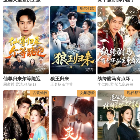
现代都市
已完结
完结
完结
仙尊归来尔等跪迎
狼王归来
纨绔驸马有点坏，公主争着爱
周彦哲,梁洁,张航(1)
王名扬＆卞菁
李仁郅,吴洛浛,寇诗翎
古装仙侠
女频恋爱
现代都