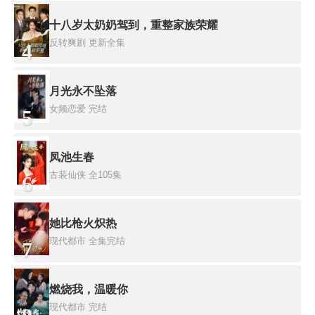
十八岁太奶奶驾到，重整家族荣耀
反转爽剧
更新全集
4
月光永不坠落
女频恋爱
完结
5
凤池生春
古装仙侠
全105集
6
她比枪火炽热
现代都市
全集完结
7
燃烧我，温暖你
现代都市
完结