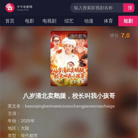
搜
索
首页
电影
电视剧
综艺
动漫
体育
短剧
7.0
评分
现代都市
更新全集
八岁清北卖鹅腿，校长叫我小孩哥
英文名：
basuiqingbeimaietuixiaochangjiaowoxiaohaige
主演：
年份：
2025年
地区：
大陆
类型：
现代都市