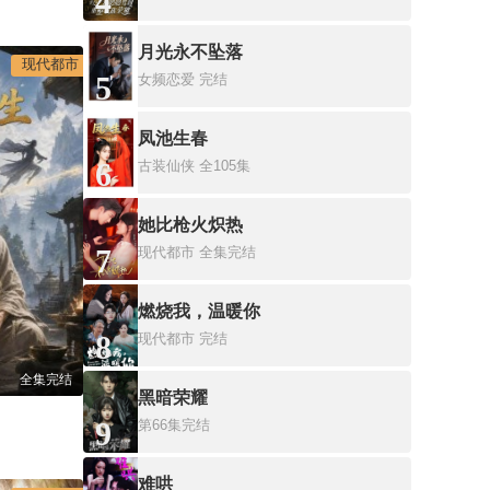
4
月光永不坠落
现代都市
5
女频恋爱
完结
凤池生春
6
古装仙侠
全105集
她比枪火炽热
7
现代都市
全集完结
燃烧我，温暖你
8
现代都市
完结
全集完结
黑暗荣耀
9
第66集完结
难哄