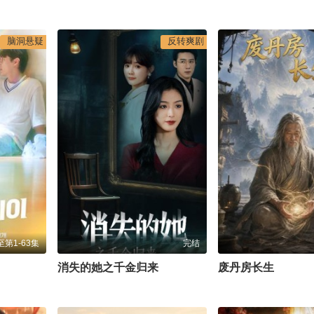
脑洞悬疑
反转爽剧
第1-63集
完结
消失的她之千金归来
废丹房长生