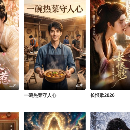
正片
正片
一碗热菜守人心
长恨歌2026