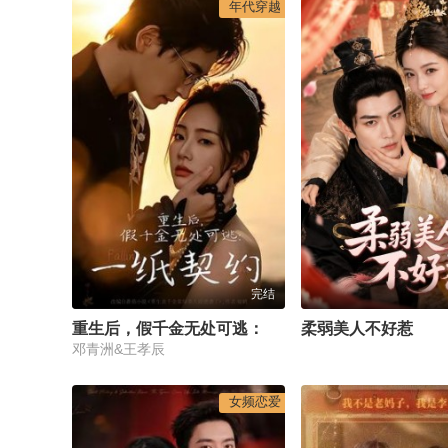
年代穿越
完结
重生后，假千金无处可逃：一纸契约
柔弱美人不好惹
邓青洲&王孝辰
女频恋爱