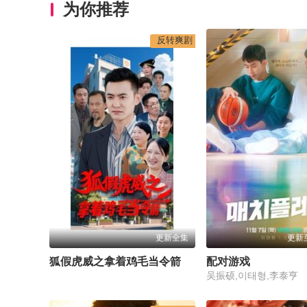
为你推荐
反转爽剧
更新全集
更新至
狐假虎威之拿着鸡毛当令箭
配对游戏
吴振硕,이태형,李泰亨