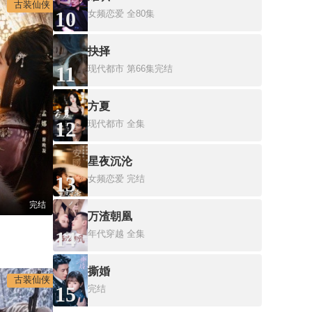
古装仙侠
10
女频恋爱
全80集
抉择
11
现代都市
第66集完结
方夏
12
现代都市
全集
星夜沉沦
13
女频恋爱
完结
完结
万渣朝凰
14
年代穿越
全集
撕婚
古装仙侠
15
完结