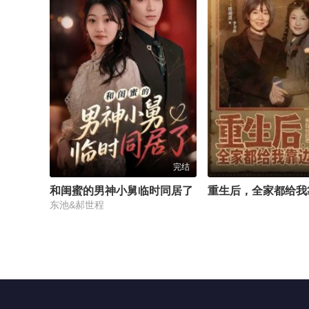
完结
和闺蜜的男神小舅临时同居了
重生后，全家都给我
东池&郝世程