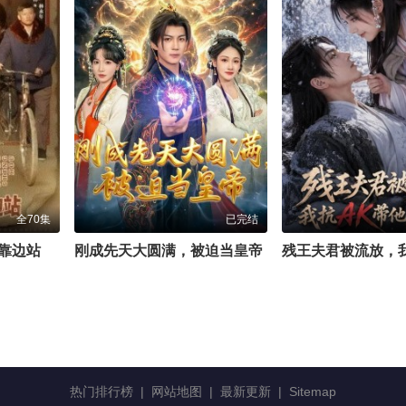
全70集
已完结
靠边站
刚成先天大圆满，被迫当皇帝
热门排行榜
|
网站地图
|
最新更新
|
Sitemap