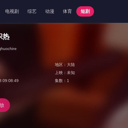
电视剧
综艺
动漫
体育
短剧
炽热
ghuochire
地区：
大陆
上映：
未知
8 09:08:49
集数：
1
放