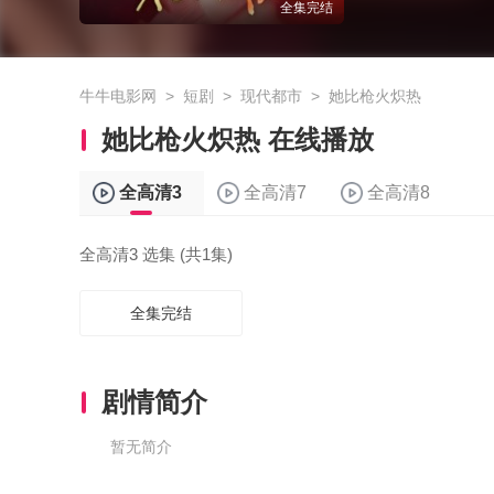
全集完结
牛牛电影网
>
短剧
>
现代都市
>
她比枪火炽热
她比枪火炽热 在线播放
全高清3
全高清7
全高清8
全高清3 选集 (共1集)
全集完结
剧情简介
暂无简介