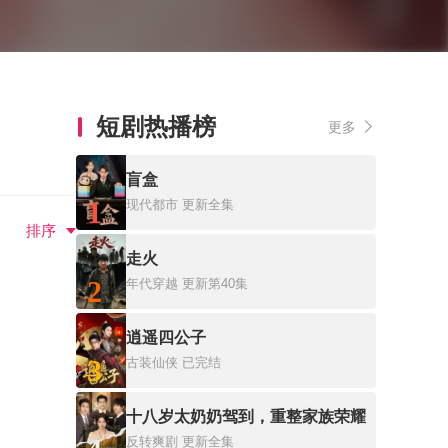
短剧热播榜
更多
盲盒
1
现代都市
更新全集
排序
走火
2
年代穿越
更新第40集
逍遥四公子
3
古装仙侠
已完结
十八岁太奶奶驾到，重整家族荣耀
反转爽剧
更新全集