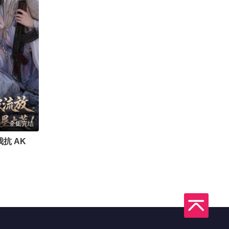
全集完结
残王夫君被流放，我抗 AK 带他垦大荒！