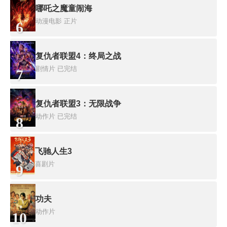
哪吒之魔童闹海
动漫电影
正片
6
复仇者联盟4：终局之战
剧情片
已完结
7
复仇者联盟3：无限战争
动作片
已完结
8
飞驰人生3
喜剧片
9
功夫
动作片
10