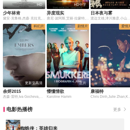
HD
HD中字
少年林肯
异度现实
日本夜与雾
黛安·克鲁格,杰森·克拉克,布里特·马灵,韦斯·本特利
唐尼·波阿斯,艾丽·拉蒙特,Natalie,Wilemon
渡边文雄,津川雅彦,小山明子,芥川比吕志
科幻片
剧情片
爱情
更新至高清
正片
余烬2015
懵懂情欲
康福特
杰森·雷特,Iva Gocheva,Greta Fernández,塔克·斯莫尔伍德,卡尔·格洛斯曼,Roberto Cots,多米尼克·斯万,Matthew Goulish,Silvan Friedman,Derrick Aguis,Nathaniel Andrew,Brandon Bowens,Janice Culver,Ryan Czerwonko,Kirsten Kairos
Karoline Hamm
Chris Dinh,Julie Zhan,Kevin As
电影热播榜
更多
蜘蛛侠：英雄归来