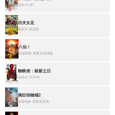
动作片
HD
1
功夫女足
喜剧片
高清版
2
八仙！
动漫电影
更新至高清版
3
蜘蛛侠：崭新之日
动作片
TC中字
4
疯狂动物城2
动漫电影
更新至高清
5