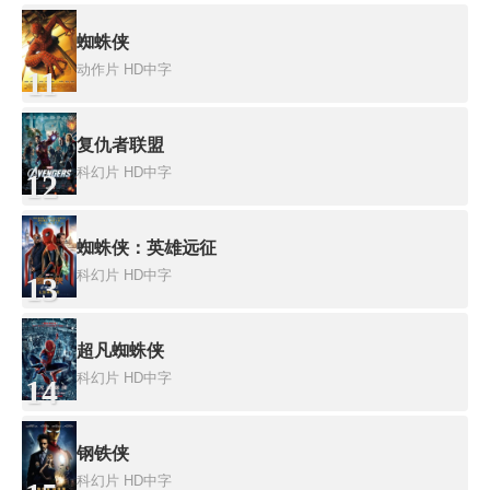
蜘蛛侠
动作片
HD中字
11
复仇者联盟
科幻片
HD中字
12
蜘蛛侠：英雄远征
科幻片
HD中字
13
超凡蜘蛛侠
科幻片
HD中字
14
钢铁侠
科幻片
HD中字