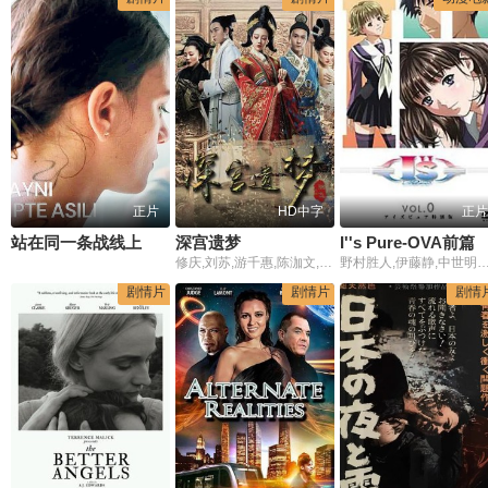
正片
HD中字
正片
站在同一条战线上
深宫遗梦
I''s Pure-OVA前篇
修庆,刘苏,游千惠,陈泇文,向皓,李思阳,庞勇,孙克杰
野村胜人,伊藤静,中世明日香,后藤邑子,铃木菜穗子,门胁舞以,胜生真沙子,汤屋敦子,诸角宪一,小伏伸
剧情片
剧情片
剧情