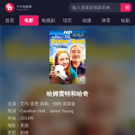
搜
索
首页
电影
电视剧
综艺
动漫
体育
短剧
剧情片
正片
哈姆雷特和哈奇
主演：
艾玛·雷恩·莉莉
、
伯特·雷诺兹
导演：
Carelton Holt
、
Jared Young
年份：
2014年
地区：
美国
类型：
剧情