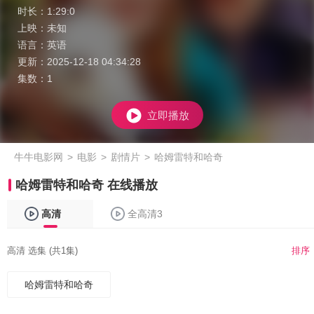
时长：
1:29:0
上映：
未知
语言：
英语
更新：
2025-12-18 04:34:28
集数：
1
立即播放
牛牛电影网
>
电影
>
剧情片
>
哈姆雷特和哈奇
哈姆雷特和哈奇 在线播放
高清
全高清3
高清 选集 (共1集)
排序
哈姆雷特和哈奇