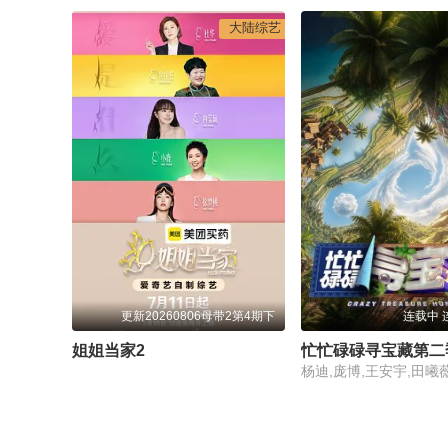
大陆综艺
更新20260806母带2第4期下
连载中 
姐姐当家2
忙忙碌碌寻宝藏第二
杨迪,庞博,王安宇,田曦