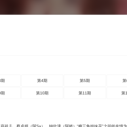
3期
第4期
第5期
第
9期
第10期
第11期
第
容祖儿、蔡卓妍（阿Sa）、钟欣潼（阿娇）“糖三角姐妹花”之间的友情