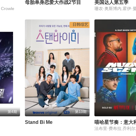
母胎单身恋爱大作战2节目售后
美国达人第五季
 Crowle
日韩综艺
第4期
第13期
Stand Bi Me
嘻哈星节奏：意大