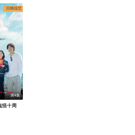
日韩综艺
第4集
孤单又灿烂的神，鬼怪十周年特辑