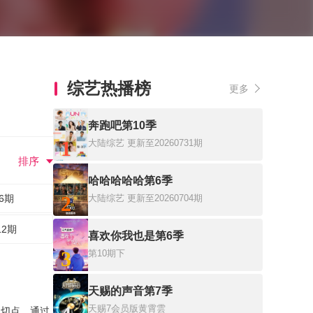
综艺热播榜
更多
奔跑吧第10季
1
大陆综艺
更新至20260731期
排序
哈哈哈哈哈第6季
2
6期
大陆综艺
更新至20260704期
12期
喜欢你我也是第6季
3
第10期下
天赐的声音第7季
天赐7会员版黄霄雲
为切点，通过