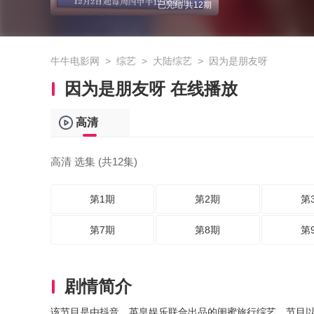
已完结 共12期
牛牛电影网
>
综艺
>
大陆综艺
>
因为是朋友呀
因为是朋友呀 在线播放
高清
高清 选集 (共12集)
第1期
第2期
第
第7期
第8期
第
剧情简介
该节目是由抖音、英皇娱乐联合出品的闺蜜旅行综艺，节目以