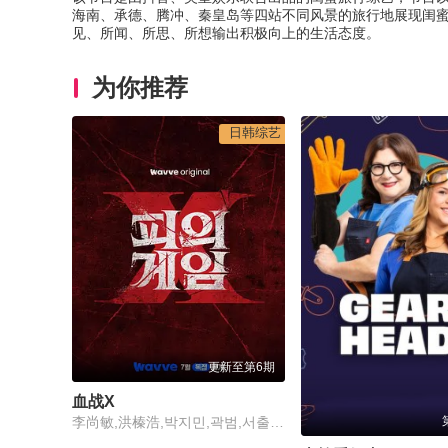
海南、承德、腾冲、秦皇岛等四站不同风景的旅行地展现闺
见、所闻、所思、所想输出积极向上的生活态度。
为你推荐
日韩综艺
更新至第6期
血战X
李尚敏,洪榛浩,박지민,곽범,서출구,하승진