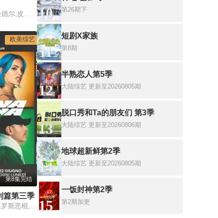
10
第26期下
珊农·奥斯博内,霍伊·曼德尔,皮尔斯·摩根
短剧X家族
欧美综艺
11
第8期
半熟恋人第5季
12
大陆综艺
更新至20260805期
脱口秀和Ta的朋友们 第3季
13
大陆综艺
更新至20260806期
地球超新鲜第2季
14
大陆综艺
更新至20260805期
第8集完结
一饭封神第2季
利篇第三季
15
第2期加更
法布里·费布拉,乔利尔,罗斯恶棍,盖埃