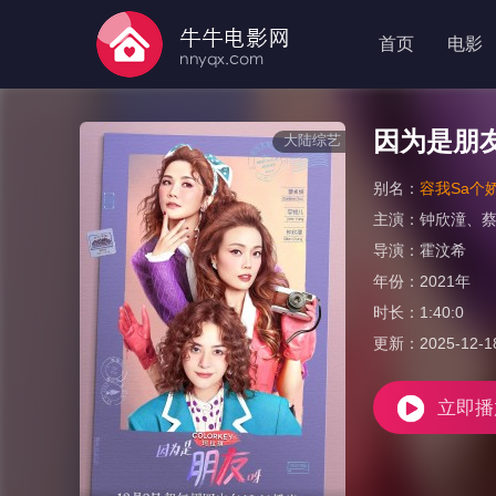
首页
电影
因为是朋
大陆综艺
别名：
容我Sa个娇
主演：
钟欣潼
、
导演：
霍汶希
年份：
2021年
时长：
1:40:0
更新：
2025-12-1
立即播