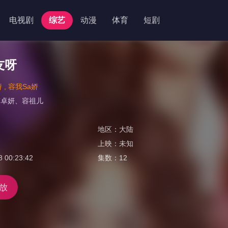
电视剧
综艺
动漫
体育
短剧
友呀
 , 容我Sa娇
蔡卓妍
、
容祖儿
地区：
大陆
上映：
未知
8 00:23:42
集数：
12
放