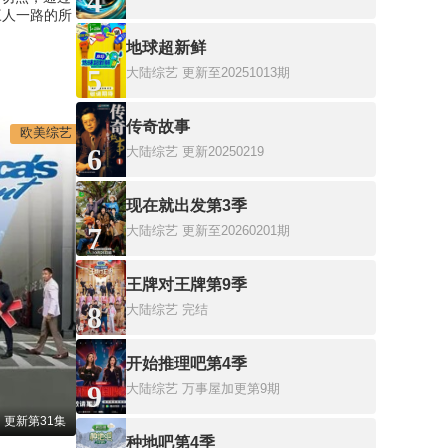
4
三人一路的所
地球超新鲜
5
大陆综艺
更新至20251013期
传奇故事
欧美综艺
6
大陆综艺
更新20250219
现在就出发第3季
7
大陆综艺
更新至20260201期
王牌对王牌第9季
8
大陆综艺
完结
开始推理吧第4季
9
大陆综艺
万事屋加更第9期
更新第31集
种地吧第4季