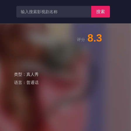
搜索
8.3
评分
类型：
真人秀
语言：
普通话