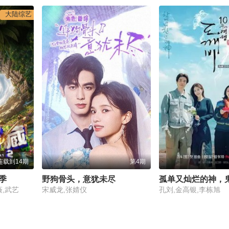
大陆综艺
连载到14期
第4期
季
野狗骨头，意犹未尽
薇,武艺
宋威龙,张婧仪
孔刘,金高银,李栋旭