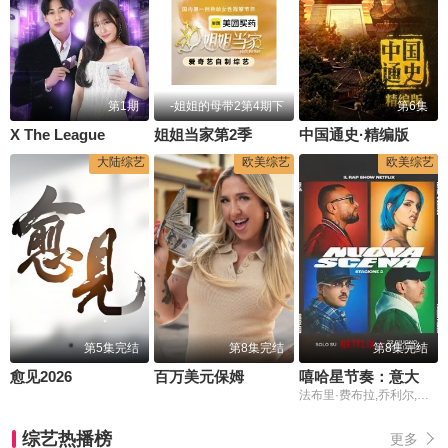
第1期
-姐姐的母带2第4期下
第6集
X The League
姐姐当家第2季
中国通史·精编版
大陆综艺
欧美综艺
欧美综艺
第5集完结
第8集完结
第8集完结
愈见2026
百万美元保姆
嘻哈星节奏：意大利篇第三季
法布里·费布拉,乔利尔,罗斯恶棍,盖埃
综艺热播榜
更多