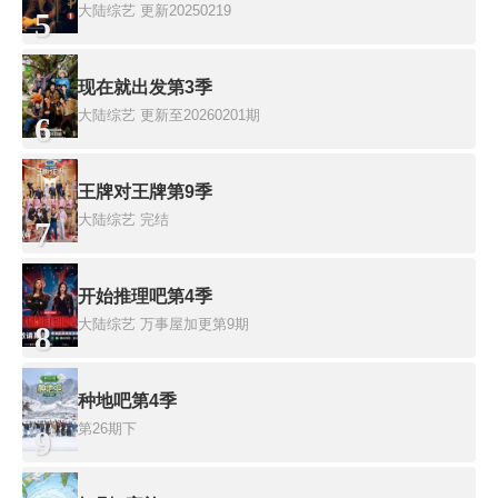
大陆综艺
更新20250219
5
现在就出发第3季
大陆综艺
更新至20260201期
6
王牌对王牌第9季
大陆综艺
完结
7
开始推理吧第4季
大陆综艺
万事屋加更第9期
8
种地吧第4季
第26期下
9