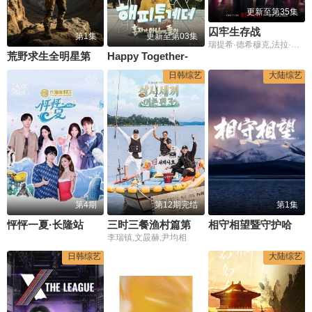
更新至第35集
囚牢生存战
第1集
更新至第03集
瑞提希·德希穆克,法拉·可汗
荒野求生全明星第九季
Happy Together-不是一个人真好
日韩综艺
大陆综艺
第4期
第12期完结
第1集
怦怦一夏·长隆站
三时三餐渔村篇第三季
相守相望暨守护哈拉湖行动
李瑞镇,文晸赫,尹均相
日韩综艺
大陆综艺