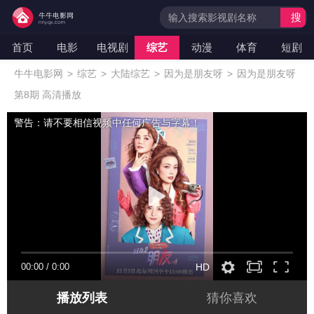
搜
索
首页
电影
电视剧
综艺
动漫
体育
短剧
牛牛电影网
>
综艺
>
大陆综艺
>
因为是朋友呀
>
因为是朋友呀
第8期 高清播放
警告：请不要相信视频中任何广告与字幕！
00:00
/
0:00
HD
播放列表
猜你喜欢