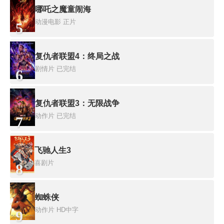
哪吒之魔童闹海
动漫电影
正片
5
复仇者联盟4：终局之战
剧情片
已完结
6
复仇者联盟3：无限战争
动作片
已完结
7
飞驰人生3
喜剧片
8
蜘蛛侠
动作片
HD中字
9