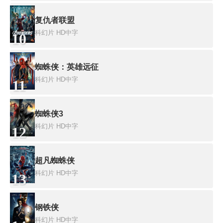
复仇者联盟
科幻片
HD中字
10
蜘蛛侠：英雄远征
科幻片
HD中字
11
蜘蛛侠3
科幻片
HD中字
12
超凡蜘蛛侠
科幻片
HD中字
13
钢铁侠
科幻片
HD中字