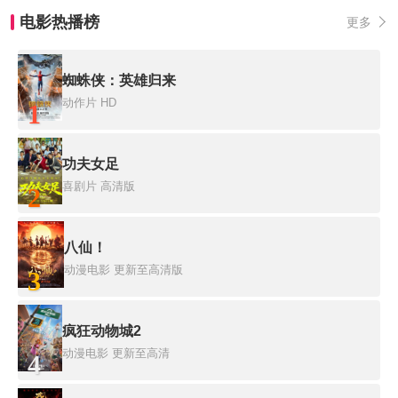
电影热播榜
更多
蜘蛛侠：英雄归来
动作片
HD
1
功夫女足
喜剧片
高清版
2
八仙！
动漫电影
更新至高清版
3
疯狂动物城2
动漫电影
更新至高清
4