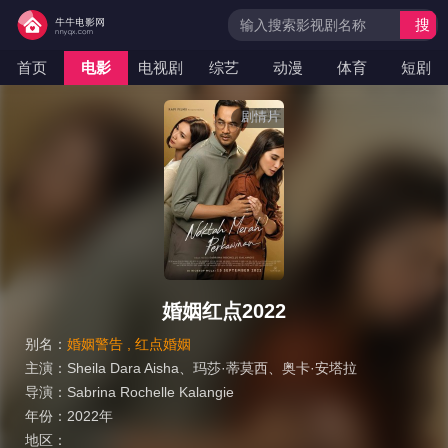
搜
索
首页
电影
电视剧
综艺
动漫
体育
短剧
剧情片
婚姻红点2022
别名：
婚姻警告 , 红点婚姻
主演：
Sheila Dara Aisha
、
玛莎·蒂莫西
、
奥卡·安塔拉
导演：
Sabrina Rochelle Kalangie
年份：
2022年
地区：