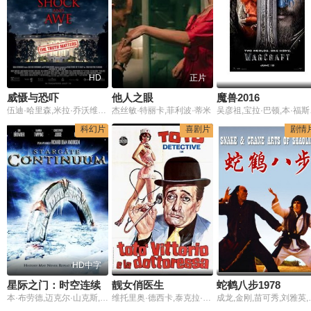
HD
正片
威慑与恐吓
他人之眼
魔兽2016
伍迪·哈里森,米拉·乔沃维奇,杰西卡·贝尔,詹姆斯·麦斯登,汤米·李·琼斯,罗伯·莱纳,理查德·希夫,斯蒂芬·考特尔,阿尔·萨皮恩扎,斯蒂芬妮·奥诺雷,特瑞·韦伯,阿瓦·桑塔纳,凯特·巴特勒,韦恩·佩雷
杰丝敏·特丽卡,菲利波·蒂米
吴彦祖,宝
科幻片
喜剧片
剧情
HD中字
星际之门：时空连续
靓女俏医生
蛇鹤八步1978
本·布劳德,迈克尔·山克斯,阿曼达·泰平,克里斯托弗·加吉,博·布里奇斯
维托里奥·德西卡,泰克拉·斯卡拉诺,TeddyReno,安东尼奥·阿夸,伏丽雅·佛朗哥,达里·考尔,朱利奥·卡利,NinoMarchetti,阿贝·莱恩,DanteMaggio,路易吉·帕韦塞,RafaelCortés,阿梅代奥·特里利,托托,TitinaDeFilippo,赫尔曼·科沃斯,阿戈斯蒂诺·萨尔维耶蒂,RafaelBardem,弗兰科·库普,皮埃尔·蒙迪,BenedettaRutili,阿尔图罗·布拉加利亚
成龙,金刚