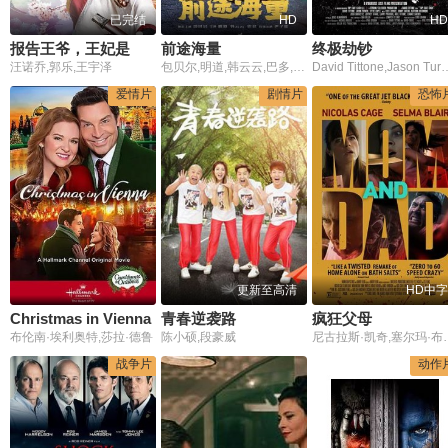
已完结
HD
HD
报告王爷，王妃是只猫22018
前途海量
终极劫钞
汪诺乔,郭乐,王宇泽
包贝尔,明道,韩云云,巴多,尹子维
David Tittone,Jason T
爱情片
剧情片
恐怖
更新至高清
HD中字
Christmas in Vienna
青春逆袭路
疯狂父母
布伦南·埃利奥特,莎拉·德鲁
陈小硕,段豪威
尼古拉斯·凯奇,塞尔玛·布莱尔,安妮·文特斯,兰斯·亨利克森,约瑟夫·D·雷特曼,瑞秋·梅尔文,安吉·威尔莫特,奥
战争片
动作