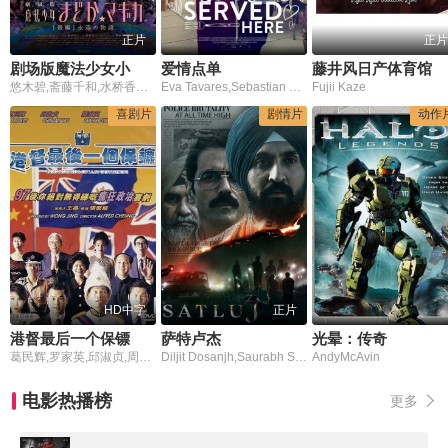
正片
正片
剧场版魔法少女小圆后篇永远的故事
爱情点单
藤井风日产体育馆演唱会 ''Feelin' Good''
悠木碧,斋藤千和,水桥香织,喜多村英梨,加藤英美里,野中蓝,新谷良子,后藤邑子,岩永哲哉,岩男润子,吉田圣子,松本大,松冈祯丞,梅津秀行,大久保瑠美,松嵜丽,佐仓绫音
Eva Tavares,Sebastian Stewart,Samantha Trarback
Fujii Kaze
喜剧片
剧情片
动作
HD中字
正片
港督最后一个保镖
萨特卢杰
光晕：传奇
葛民辉,罗家英,邱淑贞,周文健
Diljit Dosanjh,Saurabh Sachdeva
AndyMcAvin
电影热播榜
更多