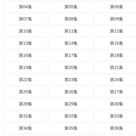
第04集
第05集
第06集
第07集
第08集
第09集
第10集
第11集
第12集
第13集
第14集
第15集
第16集
第17集
第18集
第19集
第20集
第21集
第22集
第23集
第24集
第25集
第26集
第27集
第28集
第29集
第30集
第31集
第32集
第33集
第34集
第35集
第36集