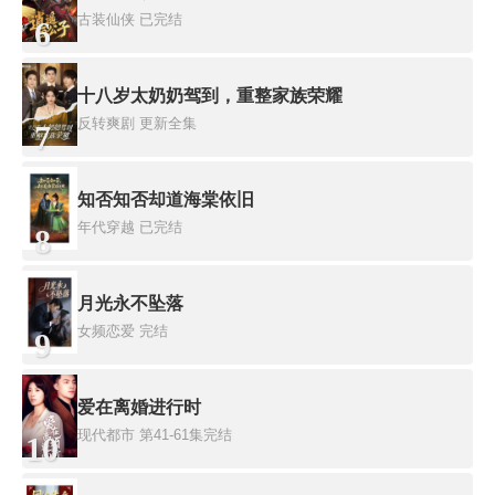
古装仙侠
已完结
6
十八岁太奶奶驾到，重整家族荣耀
反转爽剧
更新全集
7
知否知否却道海棠依旧
年代穿越
已完结
8
月光永不坠落
女频恋爱
完结
9
爱在离婚进行时
现代都市
第41-61集完结
10