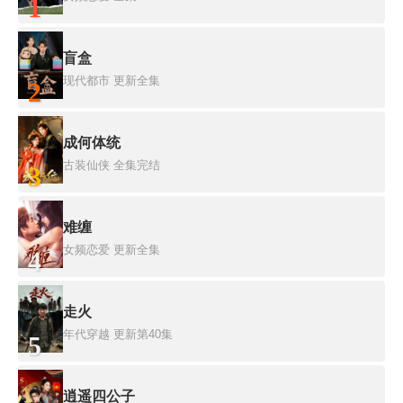
1
盲盒
现代都市
更新全集
2
成何体统
古装仙侠
全集完结
3
难缠
女频恋爱
更新全集
4
走火
年代穿越
更新第40集
5
逍遥四公子