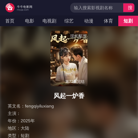
搜
索
首页
电影
电视剧
综艺
动漫
体育
短剧
现代都市
第72集完结
风起一炉香
英文名：
fengqiyiluxiang
主演：
年份：
2025年
地区：
大陆
类型：
短剧