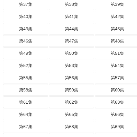
第37集
第38集
第39集
第40集
第41集
第42集
第43集
第44集
第45集
第46集
第47集
第48集
第49集
第50集
第51集
第52集
第53集
第54集
第55集
第56集
第57集
第58集
第59集
第60集
第61集
第62集
第63集
第64集
第65集
第66集
第67集
第68集
第69集