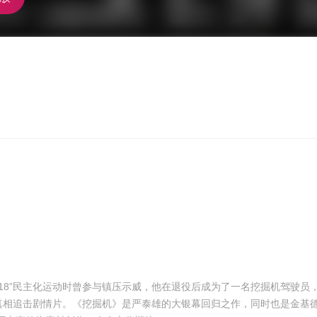
518”民主化运动时曾参与镇压示威，他在退役后成为了一名挖掘机驾驶员
真相追击剧情片。《挖掘机》是严泰雄的大银幕回归之作，同时也是金基