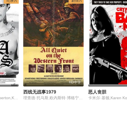
纪录片
剧情片
HD中字
西线无战事1979
恶人丧胆
Sunny Abberton,Jai Abberton,Koby Abberton
理查德·托马斯,欧内斯特·博格宁,唐纳德·普利森斯,伊安·霍姆,帕德里夏·妮尔,大卫·布拉德利,多米尼克·杰普科特,马克·德鲁里,伊万·斯图尔特,迈克尔·谢尔德,玛丽·米勒,阿达·布罗克曼,马克·罗米奇,托马斯·尤里卡,维罗妮卡·杰尼科夫,根·哈奇森,大卫,基瑟,布鲁斯·珀切斯,凯文·史东尼