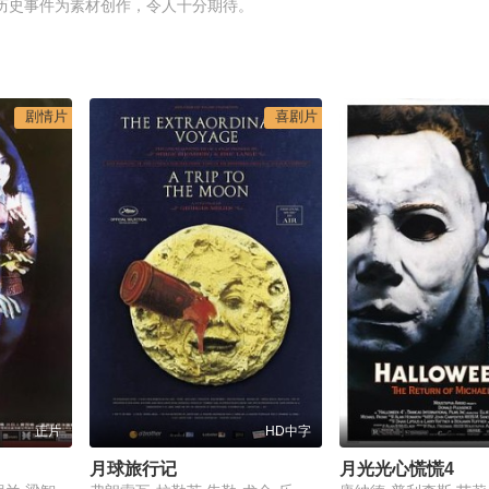
”历史事件为素材创作，令人十分期待。
剧情片
喜剧片
正片
HD中字
月球旅行记
月光光心慌慌4