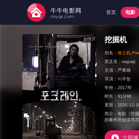
首页
电影
挖掘机
剧情片
别名：
推土机,Pok
英文名：
wajueji
主演：
严泰雄
导演：
이주형
年份：
2017年
时长：
91分钟
更新：
2025-12-1
简介：
电影《挖掘
的事件开始追寻2
立即播