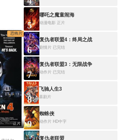
4
哪吒之魔童闹海
5
动漫电影
正片
恐怖片
复仇者联盟4：终局之战
6
剧情片
已完结
复仇者联盟3：无限战争
7
动作片
已完结
飞驰人生3
8
喜剧片
蜘蛛侠
9
动作片
HD中字
正片
复仇者联盟