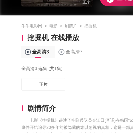
正片
牛牛电影网
>
电影
>
剧情片
>
挖掘机
挖掘机 在线播放
全高清3
全高清7
全高清3 选集 (共1集)
正片
剧情简介
电影《挖掘机》讲述了空降兵队员金江日(音译)在韩国“
事件开始追寻20多年前被隐藏的难以忽视的真相，这是一部