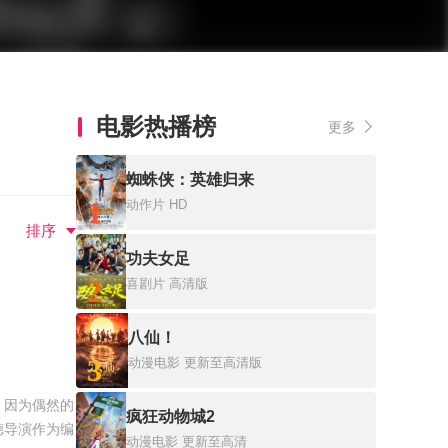
电影热播榜
更多
蜘蛛侠：英雄归来
1
动作片
HD
排序
功夫女足
2
喜剧片
高清版
八仙！
3
动漫电影
更新至高清版
，因为偶然的
疯狂动物城2
德导演作为编
动漫电影
更新至高清