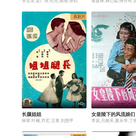
李世荣,姜广涛,纪元,陈倩,张铠
喜剧片
HD
长腿姐姐
女皇陵下的风流娘们
林翠,叶枫,乔宏,王莱,刘恩甲