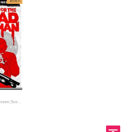
剧情片
卡米尔·基顿,Karen Konzen,Scott Peeler,Eric Dooley,Christopher James Forrest