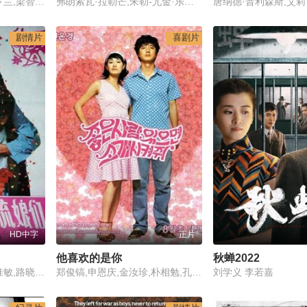
谢霆锋,林心如,傅芳玲,罗兰,梁智强,黄百鸣,徐帆,姚乐怡,钟耀南,何嘉莉,汤宝如
弗朗索瓦·拉勒芒,朱勒-尤金·乐可利,维克多·安德烈,布鲁耶特·贝尔农,布鲁奈特,珍妮·D·阿希,亨利·德兰诺伊,德皮埃尔,法扎特,克尔姆,乔治·梅里爱
剧情片
喜剧片
HD中字
正片
他喜欢的是你
秋蝉2022
李岚,吕晓禾,夏永华,丁惟敏,路晓延,王艳梅,吴珏瑾,王群英,寇民,王钢,杨志萍
郑俊镐,申恩庆,金汝珍,朴相勉,孔炯轸,金瑞亨,曹汝贞
刘学义 李若嘉