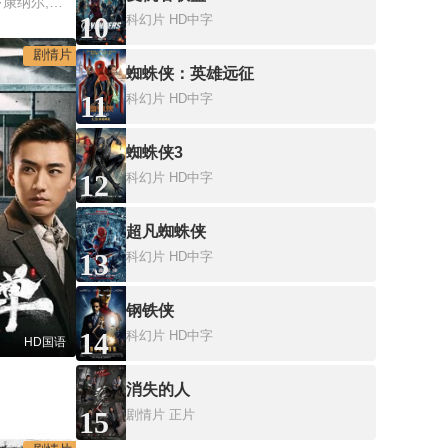
唐纳德·普利森斯,艾莉·康纳尔,丹妮尔·哈丽丝,George P. Wilbur,迈克尔·帕塔奇
10
科幻片
HD中字
剧情片
蜘蛛侠：英雄远征
11
科幻片
HD中字
蜘蛛侠3
12
科幻片
HD中字
超凡蜘蛛侠
13
科幻片
HD中字
钢铁侠
14
科幻片
HD中字
HD国语
消失的人
15
剧情片
正片