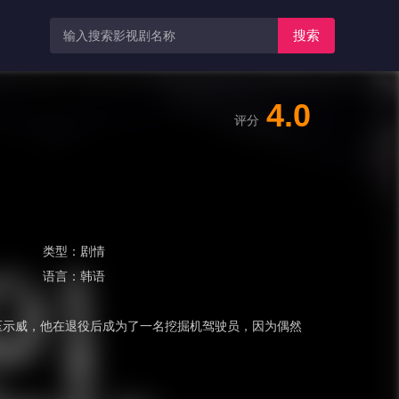
搜索
4.0
评分
类型：
剧情
语言：
韩语
镇压示威，他在退役后成为了一名挖掘机驾驶员，因为偶然