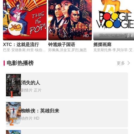
HD
正片
XTC：这就是流行音乐
钟馗娘子国语
摇摆画廊
巴里·安德鲁斯,特里·钱伯斯,克莱姆·伯克
郑佩佩,洪金宝,罗烈,施思
克里斯托弗·李,阿尔菲·艾伦,艾伦·卡明,海瑟·格拉汉姆,杰克·休斯顿,乔安娜·林莉,阿曼达·
电影热播榜
更多
消失的人
剧情片
正片
1
蜘蛛侠：英雄归来
动作片
HD
2