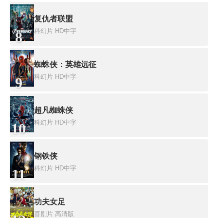
复仇者联盟
科幻片
HD中字
8
蜘蛛侠：英雄远征
科幻片
HD中字
9
超凡蜘蛛侠
科幻片
HD中字
10
钢铁侠
科幻片
HD中字
11
功夫女足
喜剧片
高清版