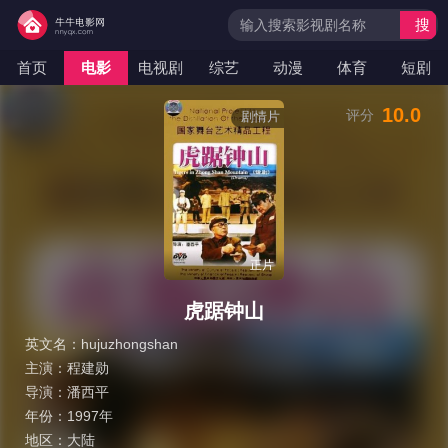
搜
索
首页
电影
电视剧
综艺
动漫
体育
短剧
10.0
评分
剧情片
正片
虎踞钟山
英文名：
hujuzhongshan
主演：
程建勋
导演：
潘西平
年份：
1997年
地区：
大陆