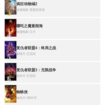
疯狂动物城2
动漫电影
更新至高清
3
哪吒之魔童闹海
动漫电影
正片
4
复仇者联盟4：终局之战
剧情片
已完结
5
复仇者联盟3：无限战争
动作片
已完结
6
蜘蛛侠
动作片
HD中字
7