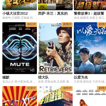
HD
正片
4K
小镇大法官2012
西萨·米兰：真实的故事
警察故事3：超
杨新鸣,王砚辉,艾丽娅,田小冰,高亮,帕丽扎提
成龙,杨紫琼
科幻片
剧情片
剧情
HD
正片
缄默
猎犬队
以爱为名
亚历山大·斯卡斯加德,保罗·路德,贾斯汀·塞洛克斯,罗伯特·席安,谢妮布·萨利赫,罗伯特·卡辛斯基,多米尼克·莫纳汉,山姆·洛克威尔,丹尼尔·法瑟斯,诺埃尔·克拉克,弗洛伦丝·卡松巴,克斯腾·布劳克,安杰伊·布卢门菲尔德,尼基·兰伯恩,卡罗琳·彼得斯,劳拉·德波尔,马蒂·博斯泰特,杰尼斯·纽沃纳,安妮娜·沃尔特,尤金·鲍德尔
肖恩·霍斯金斯,马克斯·塞耶,莱纳德·米勒
王奕瑾,黄恺杰,卞庆华,钱柏渝,蔡尚甫,
纪录片
动作片
剧情