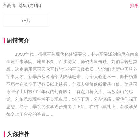
全高清3 选集 (共1集)
排序
正片
剧情简介
1950年代，根据军队现代化建设要求，中央军委派刘伯承在南京
组建军事学院。建国不久，百废待兴，师资力量奇缺。刘伯承苦思冥
想，决定启用原国民党军校毕业的军官做教员，让他们为新中国培养
军事人才。新学员从各地部队陆续赶来，每个人心思不一，师长杨震
不愿坐在教室里听教员纸上谈兵，宁愿去朝鲜前线带兵打仗。骑兵司
令崔保山则被和平年代的幻像吸引，有点刀枪入库、马放南山的感
觉。刘伯承发现种种不良现象后，对症下药，分别谈话，帮他们端正
思想。终于，学院的教学逐步走向了正轨。在结业典礼上，各级学员
都交上了合格的答卷......
为你推荐