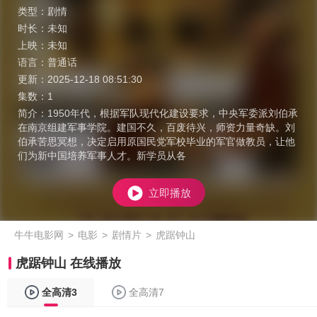
类型：
剧情
时长：
未知
上映：
未知
语言：
普通话
更新：
2025-12-18 08:51:30
集数：
1
简介：
1950年代，根据军队现代化建设要求，中央军委派刘伯承
在南京组建军事学院。建国不久，百废待兴，师资力量奇缺。刘
伯承苦思冥想，决定启用原国民党军校毕业的军官做教员，让他
们为新中国培养军事人才。新学员从各
立即播放
牛牛电影网
>
电影
>
剧情片
>
虎踞钟山
虎踞钟山 在线播放
全高清3
全高清7