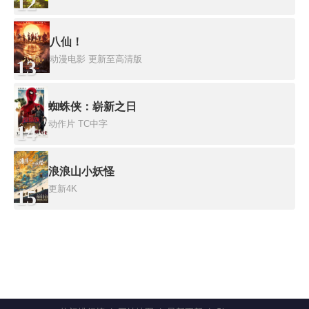
12
八仙！
动漫电影
更新至高清版
13
蜘蛛侠：崭新之日
动作片
TC中字
14
浪浪山小妖怪
更新4K
15