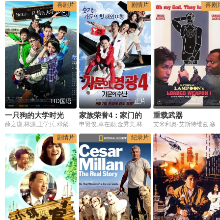
喜剧片
剧情片
喜剧
HD国语
正片
一只狗的大学时光
家族荣誉4：家门的受难
重载武器
薛之谦,林源,王学兵,邓紫飞,蒋璐霞,钱志君,游本昌,陈英俊,赵英龙
申贤俊,卓在勋,金秀美,林炯俊
艾米利奥·艾斯特维兹,塞缪尔·杰克逊,乔恩·拉
剧情片
纪录片