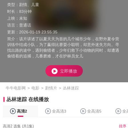
类型：
剧情
、
儿童
时长：
83分钟
上映：
未知
语言：
普通话
更新：
2026-01-19 23:55:35
简介：
该片讲述了以夏天天为首的几个城市少年，在野外夏令营
训练中结成小队，为了赢得比赛耍小聪明，却意外迷失方向。寻
找出路的途中，遇到偷猎者，少年们救下小动物的同时，却遭遇
偷猎着的追捕，几番磨难，才在护林员女儿
立即播放
牛牛电影网
>
电影
>
剧情片
>
丛林迷踪
丛林迷踪 在线播放
高清2
全高清3
全高清5
全
高清2 选集 (共1集)
排序