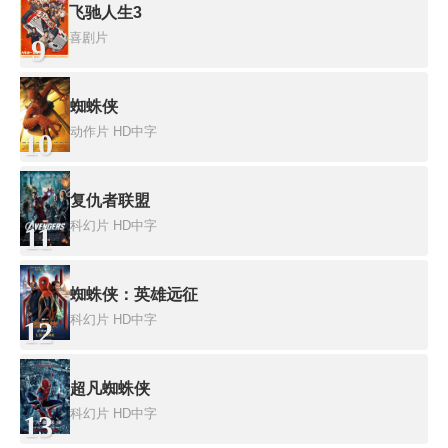
飞驰人生3
喜剧片
9
蜘蛛侠
动作片
HD中字
10
复仇者联盟
科幻片
HD中字
11
蜘蛛侠：英雄远征
科幻片
HD中字
12
超凡蜘蛛侠
科幻片
HD中字
13