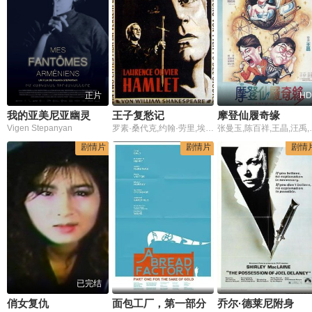
正片
HD
我的亚美尼亚幽灵
王子复愁记
摩登仙履奇缘
Vigen Stepanyan
罗素·桑代克,约翰·劳里,埃斯蒙德·奈特,托尼·塔弗,劳伦斯·奥利弗,泰伦斯·摩根,克里斯托弗·李,帕特里克·特罗,斯坦利·霍洛威,艾琳·赫利,诺曼·伍德兰,费利克斯·艾尔默,简·西蒙斯,巴兹尔·悉尼,尼尔·麦吉尼斯,哈考特·威廉姆斯,安东尼·奎尔
张曼玉,陈百
剧情片
剧情片
剧情
已完结
俏女复仇
面包工厂，第一部分
乔尔·德莱尼附身