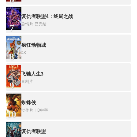
复仇者联盟4：终局之战
剧情片
已完结
7
疯狂动物城
4K
8
飞驰人生3
喜剧片
9
蜘蛛侠
动作片
HD中字
10
复仇者联盟