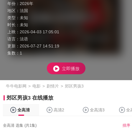
年份：
2026年
地区：
法国
类型：
未知
时长：
未知
上映：
2026-04-03 17:05:01
语言：
法语
更新：
2026-07-27 14:51:19
集数：
1
立即播放
牛牛电影网
>
电影
>
剧情片
>
郊区男孩3
郊区男孩3 在线播放
全高清
高清2
全高清3
全
全高清 选集 (共1集)
排序