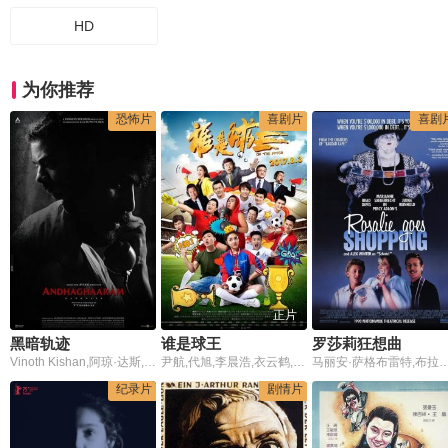
HD
为你推荐
恐怖片
喜剧片
喜剧
正片
黑暗轨迹
谁是球王
罗莎莉狂想曲
Vinoth Kishan,阿琼·达斯,普嘉·拉玛钱德兰,Kumar Natarajan,Misha Ghoshal,Jeeva Ravi,Rail Ravi,Mahendra Mullath,Arul Vincent,Vijithan,Pradeep Kalipurayath,Manoj Mullath
尹航,代旭,李晨浩,衣云鹤,张隽溢,白金泊,白一弘,解至腾,张斌,韩乔生,贺炜,朱晓雨,王楠,刘嘉远,李铁,杨晨,李毅,邵佳一,符宾,翁晓萌
马丽安·萨格布雷特,布拉德·戴维斯,约翰·浩克斯
纪录片
剧情片