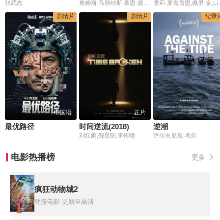
张武杰
詹姆斯·马斯特斯,泰恩·黛莉,Elisabeth Henry-Macari,娜娜·维西特
雪莉·麦克雷恩,
剧情片
剧情片
纪录
HD国语
正片
最优路径
时间逆流(2018)
逆潮
刘红雨,倪景阳,李侑曈
萨尔夫尼克·考尔
电影热播榜
更多
疯狂动物城2
动漫电影
更新至高清
1