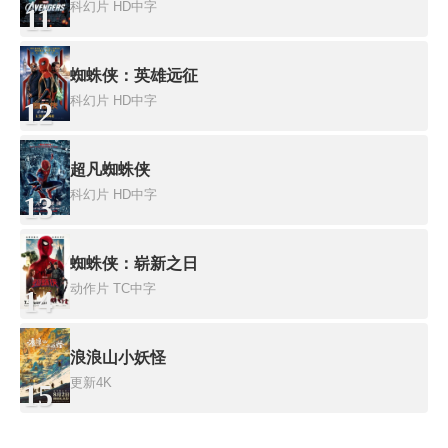
科幻片
HD中字
11
蜘蛛侠：英雄远征
科幻片
HD中字
12
超凡蜘蛛侠
科幻片
HD中字
13
蜘蛛侠：崭新之日
动作片
TC中字
14
浪浪山小妖怪
更新4K
15