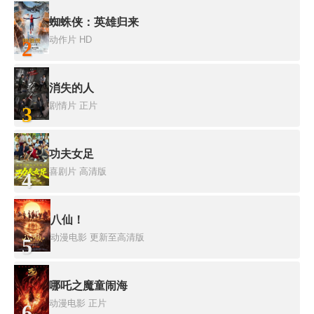
蜘蛛侠：英雄归来
动作片
HD
2
消失的人
剧情片
正片
3
功夫女足
喜剧片
高清版
4
八仙！
动漫电影
更新至高清版
5
哪吒之魔童闹海
动漫电影
正片
6