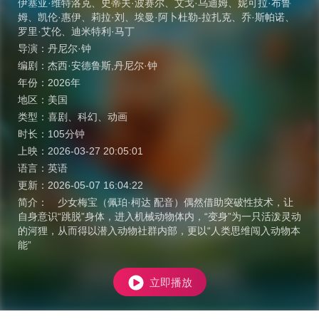
伊塞亚·维特洛克
、
史蒂夫·波赛尔
、
艾戈·乌迪姆
、
妮可拉·布鲁
姆
、
凯伦·惠伊
、
莉拉·刘
、
埃曼·阿卜杜勒-拉扎克
、
乔·斯帕诺
、
罗里·艾伦
、
迪米特利·马丁
导演：
丹尼尔·钟
编剧：
杰西·安德鲁斯,丹尼尔·钟
年份：
2026年
地区：
美国
类型：
喜剧
、
科幻
、
动画
时长：
105分钟
上映：
2026-03-27 20:05:01
语言：
英语
更新：
2026-05-07 16:04:22
简介：
少女梅宝（佩珀·柯达 配音）偶然借助突破性技术，让
自身意识“跳脱”身体，进入机械动物体内，“变身”为一只活泼灵动
的河狸，从而得以潜入动物社群内部，更以“人类思维闯入动物本
能”
立即播放