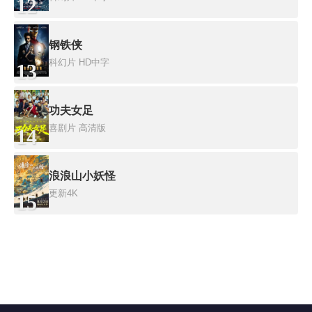
12
钢铁侠
科幻片
HD中字
13
功夫女足
喜剧片
高清版
14
浪浪山小妖怪
更新4K
15