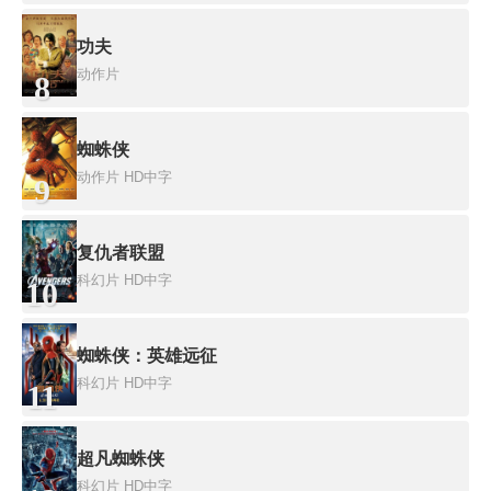
功夫
动作片
8
蜘蛛侠
动作片
HD中字
9
复仇者联盟
科幻片
HD中字
10
蜘蛛侠：英雄远征
科幻片
HD中字
11
超凡蜘蛛侠
科幻片
HD中字