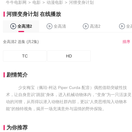
牛牛电影网
>
电影
>
动漫电影
>
河狸变身计划
河狸变身计划 在线播放
全高清2
全高清
高清2
全
全高清2 选集 (共2集)
排序
TC
HD
剧情简介
少女梅宝（佩珀·柯达 Piper Curda 配音）偶然借助突破性技
术，让自身意识“跳脱”身体，进入机械动物体内，“变身”为一只活泼灵
动的河狸，从而得以潜入动物社群内部，更以“人类思维闯入动物本
能”的独特视角，揭开一场充满意外与温情的野外探险。
为你推荐