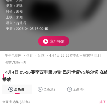
地区：
大陆
类型：
足球
时长：
未知
上映：
未知
语言：
普通话
更新：
2026-04-05 16:00:45
立即播放
牛牛电影网
>
体育
>
足球
>
4月4日 25-26赛季西甲第30轮 巴列
卡诺VS埃尔切
4月4日 25-26赛季西甲第30轮 巴列卡诺VS埃尔切 在
播放
全高清
全高清2
全高清4
全高清 选集 (共1集)
排序