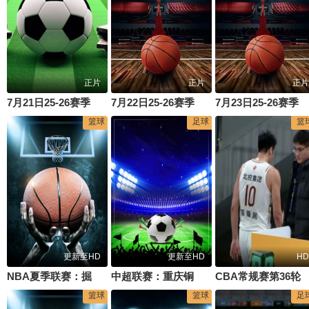
正片
正片
正片
7月21日25-26赛季足协杯 上海申花VS青岛海牛
7月22日25-26赛季浙BA 金东75VS70武义
7月23日25-26赛季全国女子篮球锦标赛 北京师范大学100VS69赣州章贡赣星
篮球
足球
篮
更新至HD
更新至HD
HD
NBA夏季联赛：掘金VS猛龙20260720
中超联赛：重庆铜梁龙VS浙江俱乐部绿城20260718
CBA常规赛第36轮 浙江东阳光药VS
篮球
篮球
足