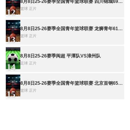
8月8日25-26赛季全国青年篮球联赛 四川锦城69VS62吉林东北虎
篮球
正片
12
8月8日25-26赛季全国青年篮球联赛 龙狮青年61VS76浙江广厦
篮球
正片
13
8月8日25-26赛季闽超 平潭队VS漳州队
足球
正片
14
8月8日25-26赛季全国青年篮球联赛 北京首钢65VS71青岛国信海天
篮球
正片
15