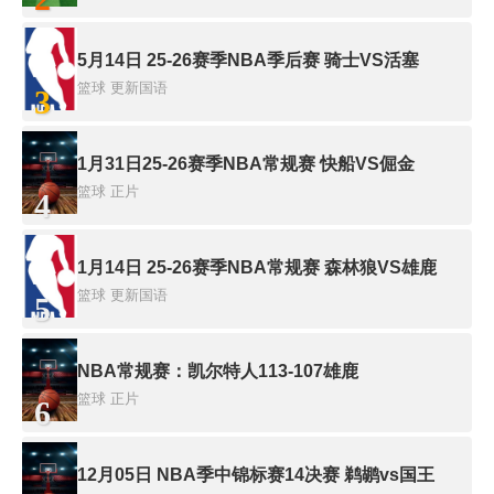
5月14日 25-26赛季NBA季后赛 骑士VS活塞
篮球
更新国语
3
1月31日25-26赛季NBA常规赛 快船VS倔金
篮球
正片
4
1月14日 25-26赛季NBA常规赛 森林狼VS雄鹿
篮球
更新国语
5
NBA常规赛：凯尔特人113-107雄鹿
篮球
正片
6
12月05日 NBA季中锦标赛14决赛 鹈鹕vs国王