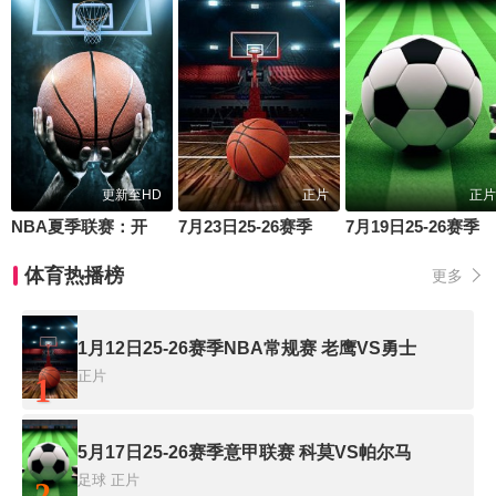
更新至HD
正片
正片
NBA夏季联赛：开拓者VS爵士20260718
7月23日25-26赛季全国女子篮球锦标赛 河南豫光金铅43VS47东莞新世纪
7月19日25-26赛季蒙超联赛 包头队VS阿拉善队
体育热播榜
更多
1月12日25-26赛季NBA常规赛 老鹰VS勇士
正片
1
5月17日25-26赛季意甲联赛 科莫VS帕尔马
足球
正片
2