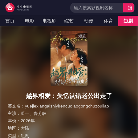
搜
索
首页
电影
电视剧
综艺
动漫
体育
短剧
短剧
全57集
越界相爱：失忆认错老公出走了
英文名：
yuejiexiangaishiyirencuolaogongchuzouliao
主演：
董一
、
鲁芳岐
年份：
2026年
地区：
大陆
类型：
短剧