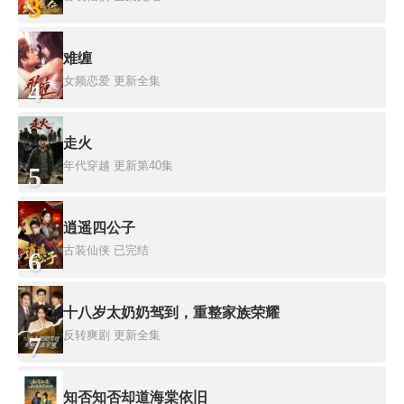
3
难缠
女频恋爱
更新全集
4
走火
年代穿越
更新第40集
5
逍遥四公子
古装仙侠
已完结
6
十八岁太奶奶驾到，重整家族荣耀
反转爽剧
更新全集
7
知否知否却道海棠依旧