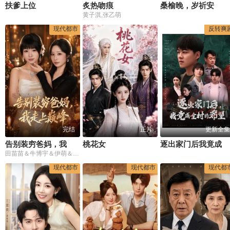
扶爹上位
炙热吻痕
桑榆晚，岁祈安
黄子淇,张乙萌
现代都市
反转爽
完结
正片
更新全集
告别装穷爸妈，我走上巅峰
桃花女
逐出家门后我竟成全村的希望
田苗苗＆牛博宇＆伊萌＆王嬿雯＆郭小汐
现代都市
现代都市
现代都