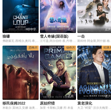
HD中字
正片
正片
狼嚎
雪人奇缘(国语版)
一击
弗朗索瓦·西维尔,奥玛·希,马修·卡索维茨,勒达·卡代布,葆拉·贝尔,亚力克西斯·马沙利克,让-伊夫·贝特鲁,达米安·勃纳尔
汪可盈,阿尔伯特·蔡,丹增·诺盖·特雷纳,莎拉·保罗森,艾迪·伊扎德
斯科特·阿金斯,阿什丽·格林尼,瑞恩·菲利普,埃马纽埃尔·伊曼尼,迪诺·凯利,杰
恐怖片
动作片
纪录
正片
正片
移民保姆2022
原始狩猎
衰老演化
米歇尔·莫纳汉,安娜·迪奥普,摩根·斯佩克特
加里·卡斯帕,汉娜·邦·本兹
大卫·“鳄梨”·沃尔夫梅里·阿巴