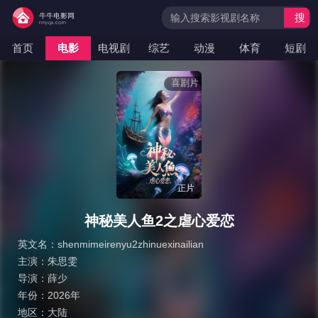
搜
索
首页
电影
电视剧
综艺
动漫
体育
短剧
喜剧片
正片
神秘美人鱼2之虐心爱恋
英文名：
shenmimeirenyu2zhinuexinailian
主演：
朱思雯
导演：
薛少
年份：
2026年
地区：
大陆