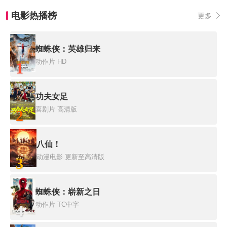
电影热播榜
更多
蜘蛛侠：英雄归来
动作片
HD
1
功夫女足
喜剧片
高清版
2
八仙！
动漫电影
更新至高清版
3
蜘蛛侠：崭新之日
动作片
TC中字
4