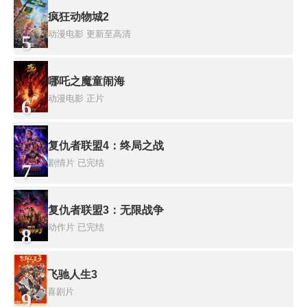
疯狂动物城2
动漫电影
更新至高清
5
哪吒之魔童闹海
动漫电影
正片
6
复仇者联盟4：终局之战
剧情片
已完结
7
复仇者联盟3：无限战争
动作片
已完结
8
飞驰人生3
喜剧片
9