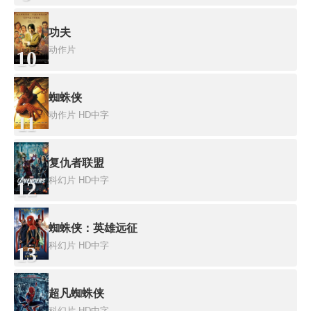
功夫
动作片
10
蜘蛛侠
动作片
HD中字
11
复仇者联盟
科幻片
HD中字
12
蜘蛛侠：英雄远征
科幻片
HD中字
13
超凡蜘蛛侠
科幻片
HD中字