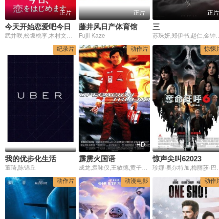
正片
正片
正片
今天开始恋爱吧今日
藤井风日产体育馆演唱会 ''Feelin' Good''
三
武井咲,松坂桃李,木村文乃,山崎贤人,新川优爱,高梨临,青柳翔,长谷川初范
Fujii Kaze
苏珠妍,郑伊书,赵仁,金钟泰,李佳妍,
纪录片
动作片
惊悚
HD
我的优步化生活
霹雳火国语
惊声尖叫62023
董琦,陈锦丘
成龙,袁咏仪,王敏德,黄子华,托斯顿·尼克尔,文颂娴,加山雄三,泽田谦也,楚原,元奎,钱嘉乐
珍娜·奥尔特加,梅
动作片
动漫电影
动作