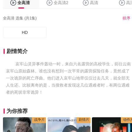
全高清
全高清2
高清
高
全高清 选集 (共1集)
排序
HD
剧情简介
哀牢山灵异事件轰动一时，来自六名露营的高校学生，前往云南
哀牢山原始森林。谁也没有想到一次平常的露营探险任务，竟然成了
一次诡异的死亡序曲。他们进入哀牢山地带仅仅过去几天，就全部无
人生还。比较离奇的是，当搜救者发现这几位遇难者时，有两位遇难
者的死状非常诡异！
为你推荐
战争片
剧情片
动作