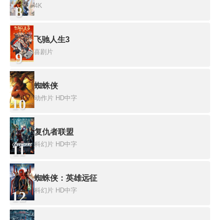
4K
8
飞驰人生3
喜剧片
9
蜘蛛侠
动作片
HD中字
10
复仇者联盟
科幻片
HD中字
11
蜘蛛侠：英雄远征
科幻片
HD中字
12