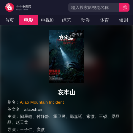
搜
索
首页
电影
电视剧
综艺
动漫
体育
短剧
恐怖片
哀牢山
别名：
Ailao Mountain Incident
英文名：
ailaoshan
主演：
闵星翰
、
付妤舒
、
霍卫民
、
郑嘉廷
、
索微
、
王硕
、
梁晶
晶
、
赵天戈
导演：
王子仁
、
窦微