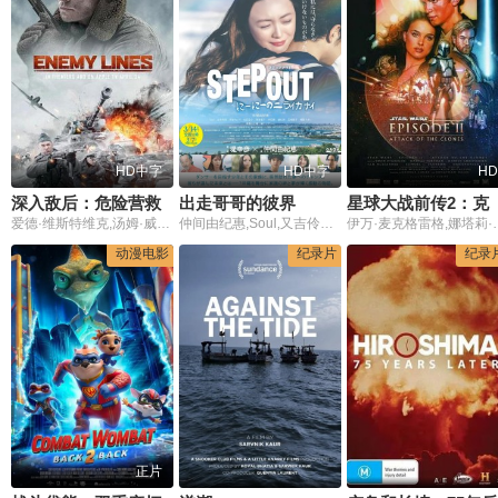
HD中字
HD中字
HD
深入敌后：危险营救
出走哥哥的彼界
星球大战前传2：
爱德·维斯特维克,汤姆·威斯多姆,约翰·汉纳,Daniel,Jillings,帕维·德朗柯,Gary,Grant,Vladimir,Epifantsev,让·马克·伯克霍尔兹,克里·约翰逊,帕特里克·卡尔森,Ekaterina,Vladimirova,Scott,Haining,基里尔·普雷特涅夫,Aleksandr,Zlatopolskiy,Andrey,Karako
仲间由纪惠,Soul,又吉伶音,伊波れいり,松田流花,津波竜斗,内田树,盧礼欧,玉城敦子,城间やよい,津嘉山正种,寺辻健一郎
伊万·麦克格雷格,娜塔莉·波特曼,海登·克里斯滕森,克里斯托弗·李,塞缪尔·杰克逊,弗兰克·奥兹,伊恩
动漫电影
纪录片
纪录
正片