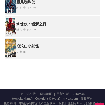
超凡蜘蛛侠
科幻片
HD中字
13
蜘蛛侠：崭新之日
动作片
TC中字
14
浪浪山小妖怪
更新4K
15
热门排行榜
|
网站地图
|
最新更新
|
Sitemap
{websiteName}
Copyright © {year}
nnyqx.com
版权所有
免责声明：本站所有内容均来自互联网，版权归原创者所有，如果侵犯了