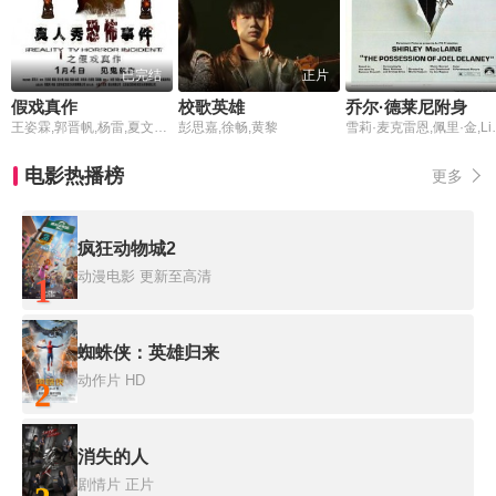
已完结
正片
假戏真作
校歌英雄
乔尔·德莱尼附身
王姿霖,郭晋帆,杨雷,夏文晴,菊麟·朱莉,毕克辰,方星懿,马国鑫
彭思嘉,徐畅,黄黎
雪莉·麦克雷恩,
电影热播榜
更多
疯狂动物城2
动漫电影
更新至高清
1
蜘蛛侠：英雄归来
动作片
HD
2
消失的人
剧情片
正片