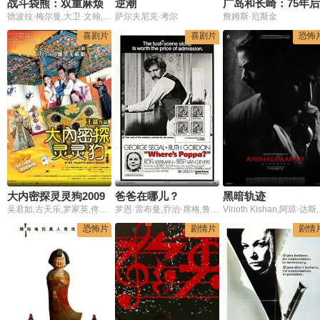
战斗袋熊：双重麻烦
逆潮
广岛和长崎：75年后
德波拉·梅尔曼,大卫·文翰,艾德·奥克森博尔德,马克·科尔斯·史密斯,伊丽莎白·库伦
萨尔夫尼克·考尔
詹姆斯·厄斯金
喜剧片
喜剧片
恐怖
大内密探灵灵狗2009
爸爸在哪儿？
黑暗轨迹
吴君如,古天乐,罗家英,佟大为,徐熙媛
罗恩·雷布曼,乔治·席格,鲁思·戈登
Vinoth Kishan,阿琼·达斯,普嘉·拉玛
恐怖片
剧情片
剧情