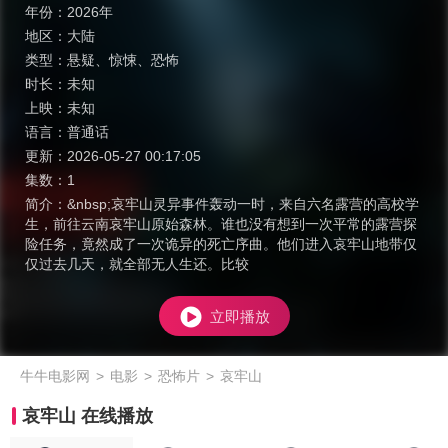
年份：
2026年
地区：
大陆
类型：
悬疑
、
惊悚
、
恐怖
时长：
未知
上映：
未知
语言：
普通话
更新：
2026-05-27 00:17:05
集数：
1
简介：
&nbsp;哀牢山灵异事件轰动一时，来自六名露营的高校学
生，前往云南哀牢山原始森林。谁也没有想到一次平常的露营探
险任务，竟然成了一次诡异的死亡序曲。他们进入哀牢山地带仅
仅过去几天，就全部无人生还。比较
立即播放
牛牛电影网
>
电影
>
恐怖片
>
哀牢山
哀牢山 在线播放