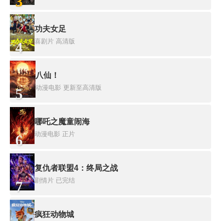
3
功夫女足
喜剧片
高清版
4
八仙！
动漫电影
更新至高清版
5
哪吒之魔童闹海
动漫电影
正片
6
复仇者联盟4：终局之战
剧情片
已完结
7
疯狂动物城