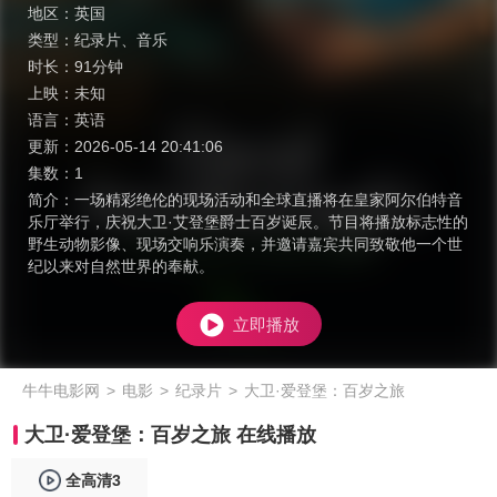
地区：
英国
类型：
纪录片
、
音乐
时长：
91分钟
上映：
未知
语言：
英语
更新：
2026-05-14 20:41:06
集数：
1
简介：
一场精彩绝伦的现场活动和全球直播将在皇家阿尔伯特音
乐厅举行，庆祝大卫·艾登堡爵士百岁诞辰。节目将播放标志性的
野生动物影像、现场交响乐演奏，并邀请嘉宾共同致敬他一个世
纪以来对自然世界的奉献。
立即播放
牛牛电影网
>
电影
>
纪录片
>
大卫·爱登堡：百岁之旅
大卫·爱登堡：百岁之旅 在线播放
全高清3