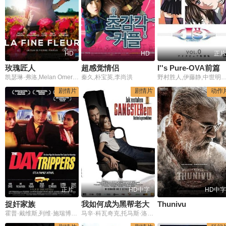
HD
HD
正片
玫瑰匠人
超感觉情侣
I''s Pure-OVA前篇
凯瑟琳·弗洛,Melan Omerta,法萨·布亚梅,奥利维亚·科特,Marie Petiot,樊尚·德迪安
秦久,朴宝英,李尚洪
野村胜人,伊藤静,中世明日香,后藤邑子,铃木菜穗子,门胁舞以,胜生真沙子,汤屋敦子,诸角宪一,小伏伸
剧情片
剧情片
动作
正片
HD中字
HD中字
捉奸家族
我如何成为黑帮老大
Thunivu
霍普·戴维斯,列维·施瑞博尔,Pat McNamara,Anne Meara,Parker Posey
马辛·科瓦奇克,托马斯·洛索,Natalia Szroeder,Natalia Siwiec,让·弗里兹,亚当·沃诺维茨