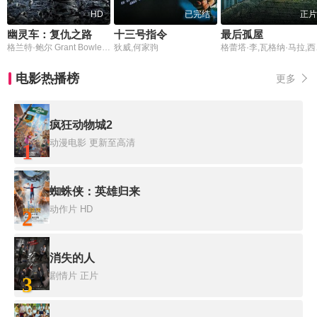
HD
已完结
正片
幽灵车：复仇之路
十三号指令
最后孤屋
格兰特·鲍尔 Grant Bowler,凯丝琳·蒙露 Kathleen Munroe,Martin Hancock,Micah Balfour,Burt Grinstead,Nina Bergman,吉米·巴姆博,罗尼·考克斯
狄威,何家驹
格蕾塔·李,瓦格纳·马拉,西德·爱德
电影热播榜
更多
疯狂动物城2
动漫电影
更新至高清
1
蜘蛛侠：英雄归来
动作片
HD
2
消失的人
剧情片
正片
3