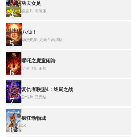
功夫女足
喜剧片
高清版
4
八仙！
动漫电影
更新至高清版
5
哪吒之魔童闹海
动漫电影
正片
6
复仇者联盟4：终局之战
剧情片
已完结
7
疯狂动物城
4K
8