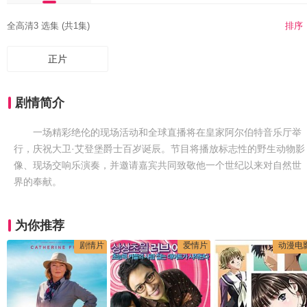
全高清3 选集 (共1集)
排序
正片
剧情简介
一场精彩绝伦的现场活动和全球直播将在皇家阿尔伯特音乐厅举
行，庆祝大卫·艾登堡爵士百岁诞辰。节目将播放标志性的野生动物影
像、现场交响乐演奏，并邀请嘉宾共同致敬他一个世纪以来对自然世
界的奉献。
为你推荐
剧情片
爱情片
动漫电