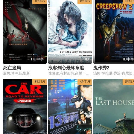
剧情片
剧情片
科幻
HD中字
HD
HD中字
死亡迷局
浪客剑心最终章追忆篇
鬼作秀2
董娉,傅冲,阮惟新
佐藤健,有村架纯,高桥一生,北村一辉,江口洋介,村上虹郎,安藤政信,大西信满,池内万作,藤本隆宏,和田聪宏,中村达也,荒木飞羽,洼田正孝,平野生成,堀田真由,一之濑亘,石田法嗣,成田瑛基,奥野瑛太,渡边真起子
汤姆·萨维尼
科幻片
动作片
剧情