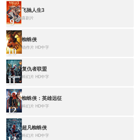
飞驰人生3
喜剧片
9
蜘蛛侠
动作片
HD中字
10
复仇者联盟
科幻片
HD中字
11
蜘蛛侠：英雄远征
科幻片
HD中字
12
超凡蜘蛛侠
科幻片
HD中字
13