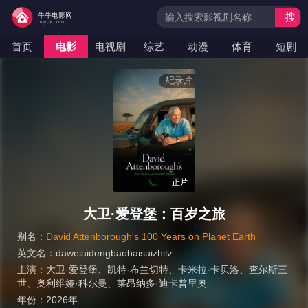
搜
索
首页
电影
电视剧
综艺
动漫
体育
短剧
纪录片
正片
大卫·爱登堡：百岁之旅
别名：
David Attenborough's 100 Years on Planet Earth
英文名：
daweiaidengbaobaisuizhilv
主演：
大卫·爱登堡
、
凯特·布兰切特
、
卡米拉·卡贝洛
、
查尔斯三
世
、
奥利维娅·科尔曼
、
莱昂纳多·迪卡普里奥
年份：
2026年