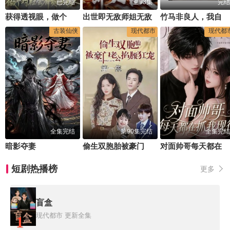
已完结
全93集
完结
获得透视眼，做个对社会有贡献的人
出世即无敌师姐无敌
竹马非良人，我自登高门
古装仙侠
现代都市
现代都
全集完结
第90集完结
全集完结
暗影夺妻
偷生双胞胎被豪门老公掐腰狂宠
对面帅哥每天都在抓我现形
短剧热播榜
更多
盲盒
现代都市
更新全集
1