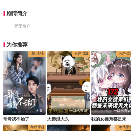
剧情简介
暂无简介
为你推荐
现代都市
有声动漫
有声动
全集
一口气看完
一口气看完
哥哥我不治了
大秦浪大头
我的女徒弟都是未来诸天大佬
年代穿越
年代穿