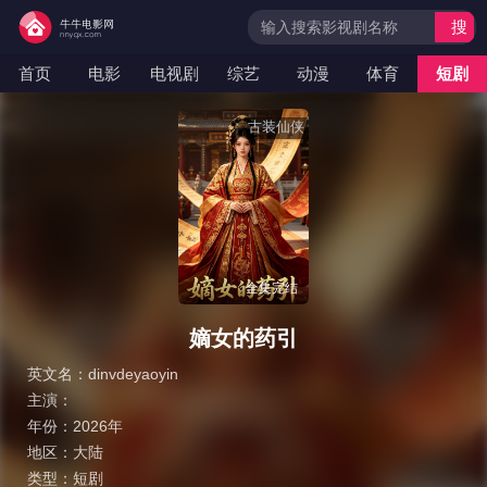
搜
索
首页
电影
电视剧
综艺
动漫
体育
短剧
古装仙侠
全集完结
嫡女的药引
英文名：
dinvdeyaoyin
主演：
年份：
2026年
地区：
大陆
类型：
短剧