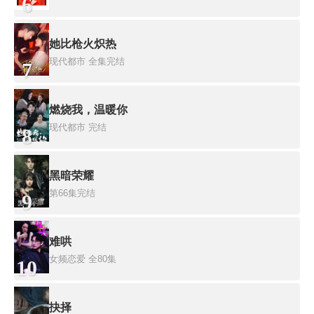
6
她比枪火炽热
现代都市
全集完结
7
燃烧我，温暖你
现代都市
完结
8
黑暗荣耀
第66集完结
9
难哄
女频恋爱
全80集
10
抉择