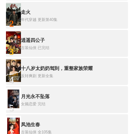
走火
年代穿越
更新第40集
2
逍遥四公子
古装仙侠
已完结
3
十八岁太奶奶驾到，重整家族荣耀
反转爽剧
更新全集
4
月光永不坠落
女频恋爱
完结
5
凤池生春
古装仙侠
全105集