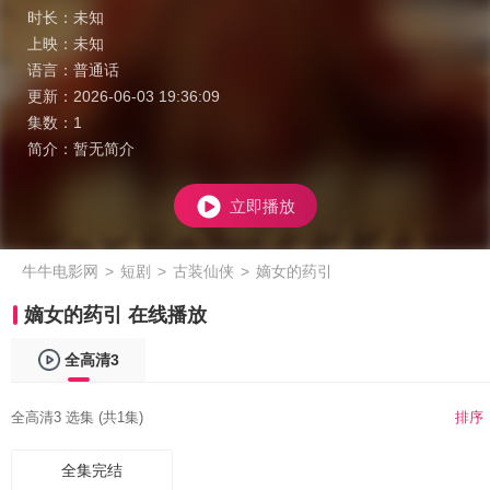
时长：
未知
上映：
未知
语言：
普通话
更新：
2026-06-03 19:36:09
集数：
1
简介：
暂无简介
立即播放
牛牛电影网
>
短剧
>
古装仙侠
>
嫡女的药引
嫡女的药引 在线播放
全高清3
全高清3 选集 (共1集)
排序
全集完结