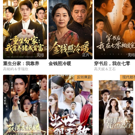
完结
正片
完结
重生分家：我靠养猪成首富
金钱照冷暖
穿书后，我在七零被团宠
高铭屿＆李瑞欣
高天妮＆王石
反转爽剧
现代都