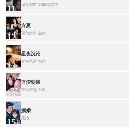
现代都市
第66集完结
11
方夏
现代都市
全集
12
星夜沉沦
女频恋爱
完结
13
万渣朝凰
年代穿越
全集
14
撕婚
完结
15