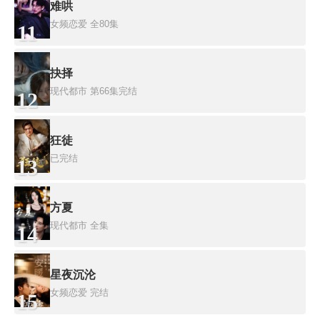
难哄
女频恋爱
全80集
11
抉择
现代都市
第66集完结
12
狂徒
已完结
13
方夏
现代都市
全集
14
星夜沉沦
女频恋爱
完结
15