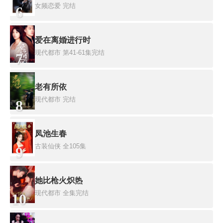
女频恋爱
完结
6
爱在离婚进行时
现代都市
第41-61集完结
7
老有所依
现代都市
完结
8
凤池生春
古装仙侠
全105集
9
她比枪火炽热
现代都市
全集完结
10