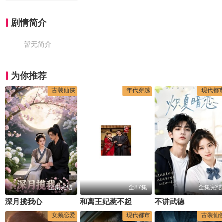
剧情简介
暂无简介
为你推荐
古装仙侠
年代穿越
现代都
全集完结
全87集
全集完结
深月揽我心
和离王妃惹不起
不讲武德
女频恋爱
现代都市
古装仙