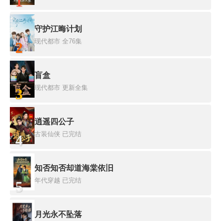
1
守护江晦计划
现代都市
全76集
2
盲盒
现代都市
更新全集
3
逍遥四公子
古装仙侠
已完结
4
知否知否却道海棠依旧
年代穿越
已完结
5
月光永不坠落