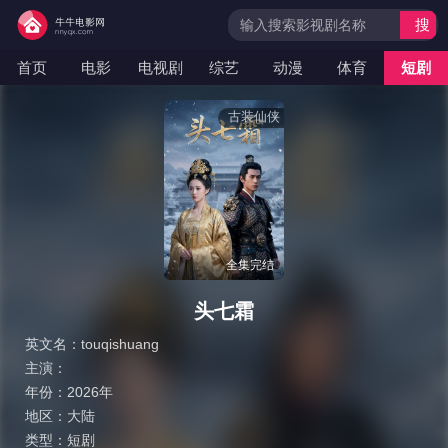
搜
索
首页
电影
电视剧
综艺
动漫
体育
短剧
古装仙侠
全集完结
头七霜
英文名：
touqishuang
主演：
年份：
2026年
地区：
大陆
类型：
短剧