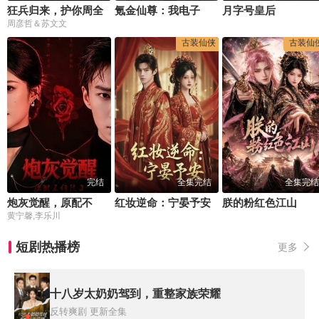
狂兵归来，护你周全
氪金仙尊：我电子女友咋修成剑仙了
月字号皇后
周彦哲＆苏文文
古装仙侠
古装仙
完结
全集完结
全集完结
炮灰觉醒，原配不伺候了
红妆逆命：宁晏予安
朕的粉红色江山
黄宁馨,李乐川
短剧热播榜
更多
十八岁太奶奶驾到，重整家族荣耀
反转爽剧
更新全集