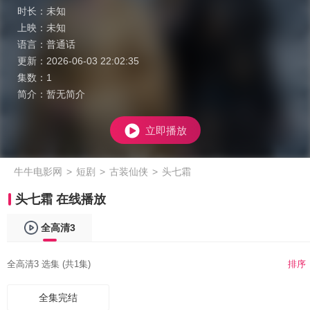
时长：
未知
上映：
未知
语言：
普通话
更新：
2026-06-03 22:02:35
集数：
1
简介：
暂无简介
立即播放
牛牛电影网
>
短剧
>
古装仙侠
>
头七霜
头七霜 在线播放
全高清3
全高清3 选集 (共1集)
排序
全集完结