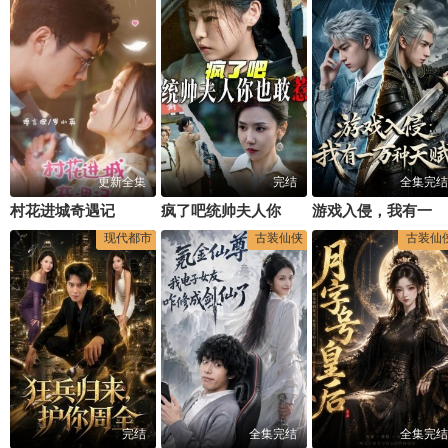
更新全集
完结
全集完结
村花进城奇遇记
疯了吧统帅夫人你也敢惹
游戏入侵，我有一万种天赋
现代都市
古装仙侠
古装仙
完结
全集完结
全集完结