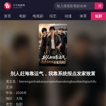
搜
索
首页
电影
电视剧
综艺
动漫
体育
短剧
现代都市
全集完结
别人赶海靠运气，我靠系统报点发家致富
英文名：
bierenganhaikaoyunqiwokaoxitongbaodianfajiazhifu
主演：
年份：
2026年
地区：
大陆
类型：
短剧