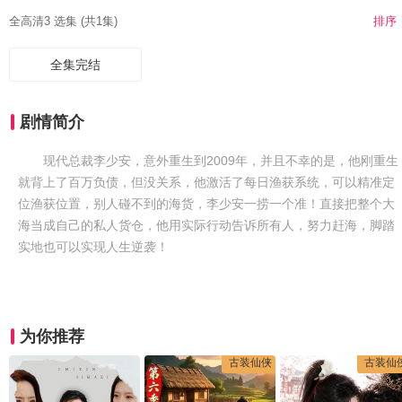
全高清3 选集 (共1集)
排序
全集完结
剧情简介
现代总裁李少安，意外重生到2009年，并且不幸的是，他刚重生
就背上了百万负债，但没关系，他激活了每日渔获系统，可以精准定
位渔获位置，别人碰不到的海货，李少安一捞一个准！直接把整个大
海当成自己的私人货仓，他用实际行动告诉所有人，努力赶海，脚踏
实地也可以实现人生逆袭！
为你推荐
古装仙侠
古装仙