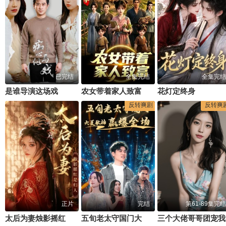
已完结
全集完结
全集完结
是谁导演这场戏
农女带着家人致富第六季
花灯定终身
反转爽剧
反转爽
正片
完结
第61-89集完结
太后为妻烛影摇红是归人
五旬老太守国门大夏歌神赢爆全场
三个大佬哥哥团宠我