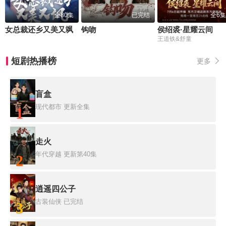
全80集
已完结
全6集
女总裁还乡又美又飒
钩吻
侯绍裘·星耀云间
王道铁&舒童
短剧热播榜
更多
盲盒
现代都市
更新全集
1
走火
年代穿越
更新第40集
2
逍遥四公子
古装仙侠
已完结
3