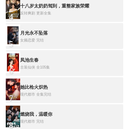
十八岁太奶奶驾到，重整家族荣耀
反转爽剧
更新全集
4
月光永不坠落
女频恋爱
完结
5
凤池生春
古装仙侠
全105集
6
她比枪火炽热
现代都市
全集完结
7
燃烧我，温暖你
现代都市
完结
8