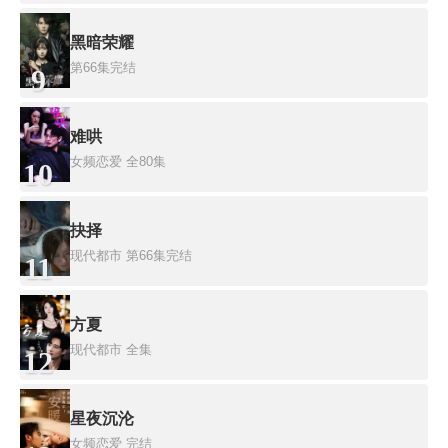
黑暗荣耀
第66集完结
9
难哄
女频恋爱
全80集
10
抉择
现代都市
第66集完结
11
方夏
现代都市
全集
12
星夜沉沦
女频恋爱
完结