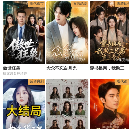
现代都市
女频恋爱
古装仙
完结
完结
全集完结
傲世狂枭
念念不忘白月光
穿书换亲，我助三兄弟直上青云
钱霆川＆林琦婷
反转爽剧
现代都