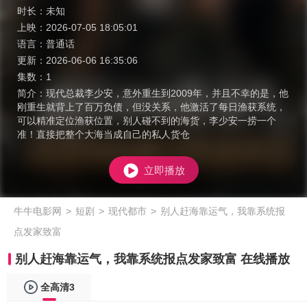
时长：
未知
上映：
2026-07-05 18:05:01
语言：
普通话
更新：
2026-06-06 16:35:06
集数：
1
简介：
现代总裁李少安，意外重生到2009年，并且不幸的是，他
刚重生就背上了百万负债，但没关系，他激活了每日渔获系统，
可以精准定位渔获位置，别人碰不到的海货，李少安一捞一个
准！直接把整个大海当成自己的私人货仓
立即播放
牛牛电影网
>
短剧
>
现代都市
>
别人赶海靠运气，我靠系统报
点发家致富
别人赶海靠运气，我靠系统报点发家致富 在线播放
全高清3