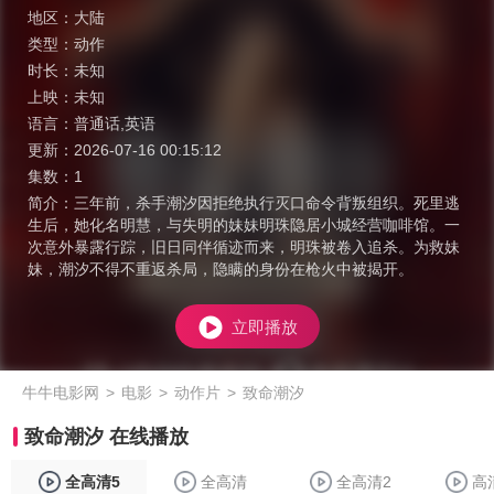
地区：
大陆
类型：
动作
时长：
未知
上映：
未知
语言：
普通话,英语
更新：
2026-07-16 00:15:12
集数：
1
简介：
三年前，杀手潮汐因拒绝执行灭口命令背叛组织。死里逃
生后，她化名明慧，与失明的妹妹明珠隐居小城经营咖啡馆。一
次意外暴露行踪，旧日同伴循迹而来，明珠被卷入追杀。为救妹
妹，潮汐不得不重返杀局，隐瞒的身份在枪火中被揭开。
立即播放
牛牛电影网
>
电影
>
动作片
>
致命潮汐
致命潮汐 在线播放
全高清5
全高清
全高清2
高