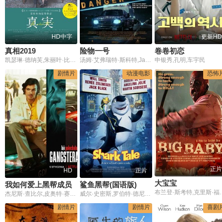
HD中字
更新HD
真相2019
险物一号
卷卷初恋
凯瑟琳·德纳芙,朱丽叶·比诺什,伊桑·霍克,玛侬·克拉维尔,阿兰·利博,罗杰·范·胡尔,露德温·塞尼耶,洛朗特·卡普洛托,玛雅·珊萨,杰基·贝约尔,赫尔米·德里迪,维吉尔弗路易,斯特凡纳拉埃柯昂,亚历珊德拉·耶尔马克
汤姆·艾弗瑞特·斯科特,James Jurdi,安吉里卡·希拉娅
申银秀,孔明,车宇民
剧情片
动漫电影
恐怖
正片
HD
正片
大宝宝
我如何爱上黑帮成员
鲨鱼黑帮(国语版)
布兰登·斯考特,克里斯·福克斯,Adam Marcinowski,乔丹·阿尔萨斯,拉狄克·洛德
杰尼斯·查比尔,皮奥特·赛尔沃斯,赛巴斯汀·法比杰斯基,安德烈·格拉博夫斯基,阿格涅兹卡·格罗乔斯卡,Edyta Herbus,克里斯提娜·杨达,Adrian Klos,安东尼·克里科夫斯基,玛格达莱娜·朗帕斯卡,厄克·卢博斯,大卫·奥格尼克,茱莉亚·维尼瓦-纳基维奇,托马斯·洛索
威尔·史密斯,罗伯特·德尼罗,蕾妮·齐薇格,杰克·布莱克,安吉丽娜·朱莉,马丁·斯科塞斯,齐吉·马利,道格·伊·道格,迈克尔·因佩里奥利,维森特·帕斯托雷,彼得·法尔克,凯蒂·柯丽克,大卫·索伦,戴维·P·史密斯,鲍比·J·汤普森,莱尼·维尼托,萨韦里奥·格拉,雪莉·莫里森,詹姆斯·马迪欧,弗兰克·文森特,史蒂夫·奥特曼,菲尔·拉马,詹妮弗·路易斯,肖恩·毕晓普,詹姆斯·雷恩,罗伯特·克洛特沃西,Faiz-Kevin,Mangat,克里斯蒂娜·阿奎莱拉,密西·艾莉特
剧情片
剧情片
喜剧