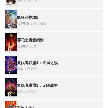
动作片
TC中字
4
疯狂动物城2
动漫电影
更新至高清
5
哪吒之魔童闹海
动漫电影
正片
6
复仇者联盟4：终局之战
剧情片
已完结
7
复仇者联盟3：无限战争
动作片
已完结
8