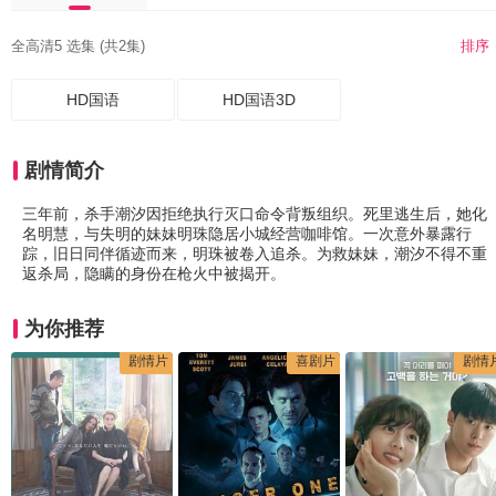
全高清5 选集 (共2集)
排序
HD国语
HD国语3D
剧情简介
三年前，杀手潮汐因拒绝执行灭口命令背叛组织。死里逃生后，她化
名明慧，与失明的妹妹明珠隐居小城经营咖啡馆。一次意外暴露行
踪，旧日同伴循迹而来，明珠被卷入追杀。为救妹妹，潮汐不得不重
返杀局，隐瞒的身份在枪火中被揭开。
为你推荐
剧情片
喜剧片
剧情