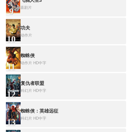
飞驰人生3
喜剧片
9
功夫
动作片
10
蜘蛛侠
动作片
HD中字
11
复仇者联盟
科幻片
HD中字
12
蜘蛛侠：英雄远征
科幻片
HD中字
13