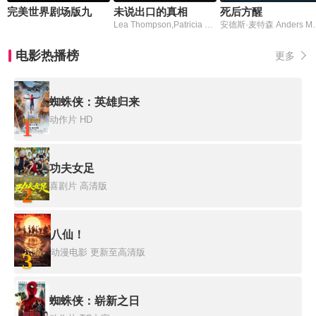
​完美世界剧场版九劫焚天​
未说出口的真相
死后方醒
Lea Thompson,Patricia Kalember,Robert Englund,Dick O'Neill,James Marshall,Gail Cronauer
安德斯·麦特森 An
电影热播榜
更多
蜘蛛侠：英雄归来
动作片
HD
1
功夫女足
喜剧片
高清版
2
八仙！
动漫电影
更新至高清版
3
蜘蛛侠：崭新之日