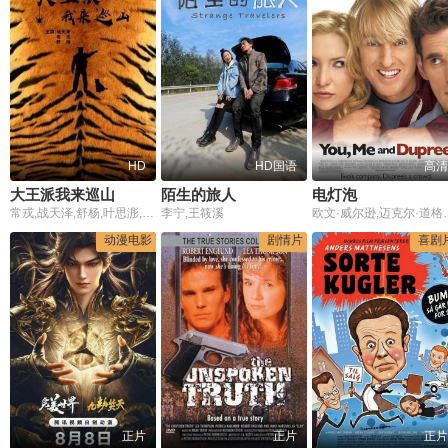
HD
HD国语
高清
大王派我来巡山
陌生的旅人
电灯泡
常戎,战天泽,舒杨,叶思浵,艾东,万弘杰
李宁,王筱溪
欧文·威尔逊,迈
动漫电影
剧情片
喜剧
正片
正片
正片