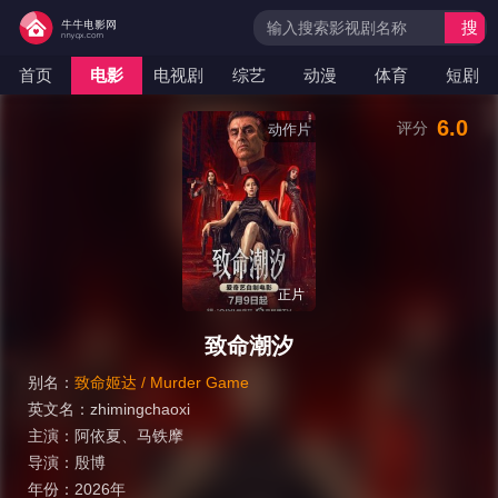
搜
索
首页
电影
电视剧
综艺
动漫
体育
短剧
6.0
评分
动作片
正片
致命潮汐
别名：
致命姬达‎ / Murder Game
英文名：
zhimingchaoxi
主演：
阿依夏
、
马铁摩
导演：
殷博
年份：
2026年