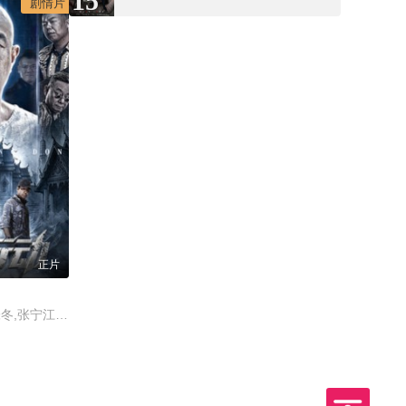
15
剧情片
正片
张天其,于荣光,程镇,张冬,张宁江,姜超,石兆琪,纪海星,邵峰,纵昕芸,赵雷棋,池程,杨恒,左腾云,姜艺声,张瑞雪,琪格,雷景铄,黄信纲,胡笑源