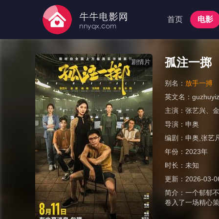
首页
电影
孤注一掷
剧情片
别名：
放手一搏
英文名：
guzhuyiz
主演：
张艺兴
、
导演：
申奥
编剧：
申奥,张艺
年份：
2023年
时长：
未知
更新：
2026-03-0
简介：
一个郁郁不
卷入了一场精心