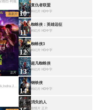
安德烈·利兹
复仇者联盟
10
科幻片
HD中字
喜剧片
蜘蛛侠：英雄远征
11
科幻片
HD中字
蜘蛛侠3
12
科幻片
HD中字
超凡蜘蛛侠
13
科幻片
HD中字
正片
钢铁侠
Bene Dion Rajagukguk,Indra Jegel,Boris Bokir,Oki Rengga
14
科幻片
HD中字
消失的人
剧情片
正片