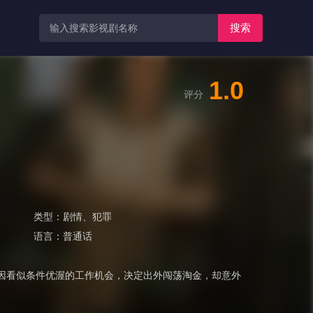
搜索
1.0
评分
类型：
剧情
、
犯罪
语言：
普通话
皆因看似条件优渥的工作机会，决定出外闯荡淘金，却意外