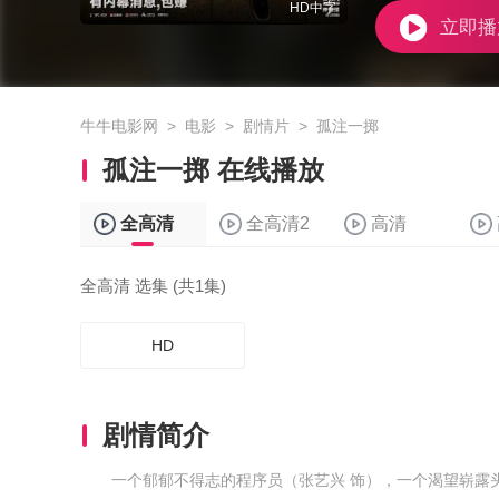
HD中字
立即播
牛牛电影网
>
电影
>
剧情片
>
孤注一掷
孤注一掷 在线播放
全高清
全高清2
高清
全高清 选集 (共1集)
HD
剧情简介
一个郁郁不得志的程序员（张艺兴 饰），一个渴望崭露