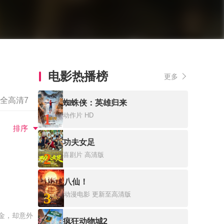
电影热播榜
更多
全高清7
蜘蛛侠：英雄归来
1
动作片
HD
排序
功夫女足
2
喜剧片
高清版
八仙！
3
动漫电影
更新至高清版
金，却意外
疯狂动物城2