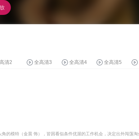
放
高清2
全高清3
全高清4
全高清5
头角的模特（金晨 饰），皆因看似条件优渥的工作机会，决定出外闯荡淘