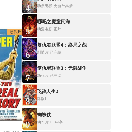
4
动漫电影
更新至高清
哪吒之魔童闹海
5
动漫电影
正片
动作片
复仇者联盟4：终局之战
6
剧情片
已完结
复仇者联盟3：无限战争
7
动作片
已完结
飞驰人生3
8
喜剧片
蜘蛛侠
9
动作片
HD中字