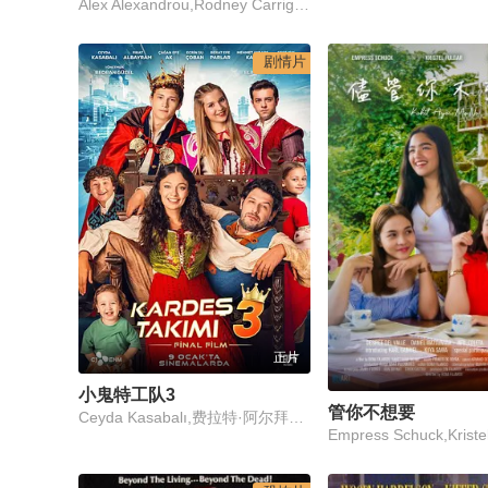
Alex Alexandrou,Rodney Carrigan II,Ray Clark,Carolyn Coffee,Joe Cooley,Deana Danner,Jared Davis,Abagail Durham,Bruce Falcon,Jaiden Fitak,Ty French,Mark Ginter
剧情片
正片
小鬼特工队3
管你不想要
Ceyda Kasabalı,费拉特·阿尔拜伦,卡根·埃菲·阿克,埃克林·苏·乔班,Berat Efe Parlar,Mehmet Ali Aybar,盖杰·伊西克·德米雷尔,居尔汉·特金,Aslı Yaren,科尔汗·赫尔杜兰