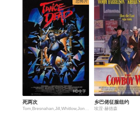
恐怖片
HD中字
死两次
乡巴佬征服纽约
Tom,Bresnahan,Jill,Whitlow,Jonathan,Chapin,Christopher,Burgard
埃涅·赫德森