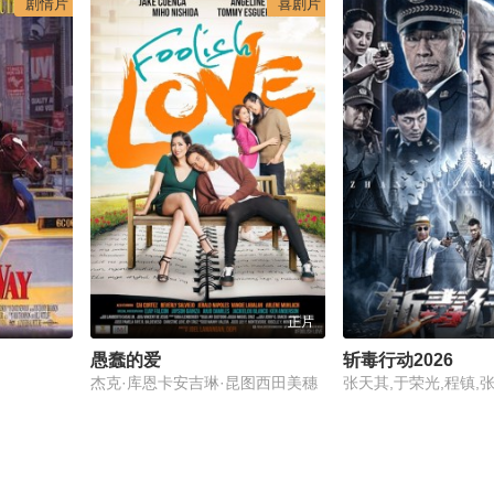
剧情片
喜剧片
正片
愚蠢的爱
斩毒行动2026
杰克·库恩卡安吉琳·昆图西田美穗