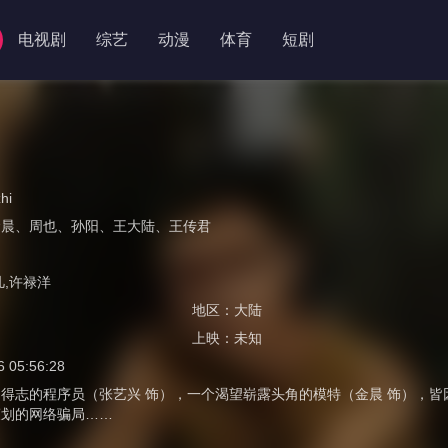
电视剧
综艺
动漫
体育
短剧
hi
金晨
、
周也
、
孙阳
、
王大陆
、
王传君
凡,许禄洋
地区：
大陆
上映：
未知
6 05:56:28
得志的程序员（张艺兴 饰），一个渴望崭露头角的模特（金晨 饰），
策划的网络骗局……