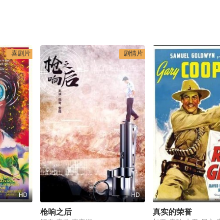
喜剧片
剧情片
HD
HD
枪响之后
真实的荣誉