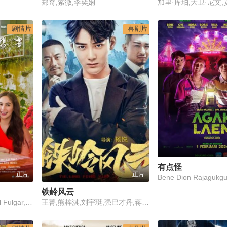
郑奇,索微,李奕娴
加里·库珀,大卫·尼文,
剧情片
喜剧片
有点怪
正片
正片
铁岭风云
Empress Schuck,Kristel Fulgar,Andrea Brillantes
王菁,熊梓淇,刘宇珽,强巴才丹,蒋蕊泽