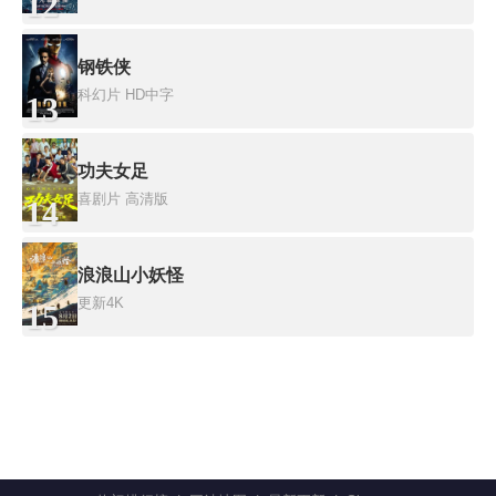
12
钢铁侠
科幻片
HD中字
13
功夫女足
喜剧片
高清版
14
浪浪山小妖怪
更新4K
15