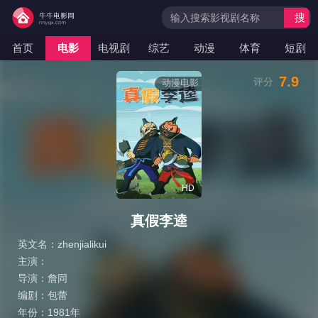
搜
索
首页
电影
电视剧
综艺
动漫
体育
短剧
7.9
评分
动漫电影
HD
真假李逵
英文名：
zhenjialikui
主演：
导演：
詹同
编剧：
包蕾
年份：
1981年