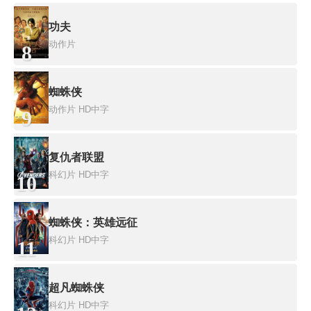
功夫
动作片
8
蜘蛛侠
动作片
HD中字
9
复仇者联盟
科幻片
HD中字
10
蜘蛛侠：英雄远征
科幻片
HD中字
11
超凡蜘蛛侠
科幻片
HD中字