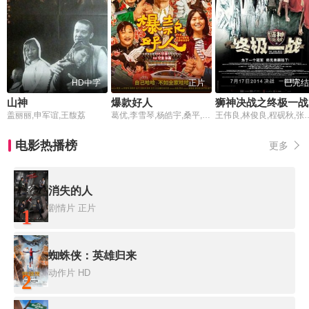
HD中字
正片
已完结
山神
爆款好人
狮神决战之终极一战
盖丽丽,申军谊,王馥荔
葛优,李雪琴,杨皓宇,桑平,刘敏涛,危笑,吕行,立立福桥,吴磊,贾冰,龚蓓苾,张子贤,金广发,雷佳音,赵天爱,牛犇,徐朝英,梁植,樊登,蒋易,方龄
王伟良,林俊良,程砚秋
电影热播榜
更多
消失的人
剧情片
正片
1
蜘蛛侠：英雄归来
动作片
HD
2