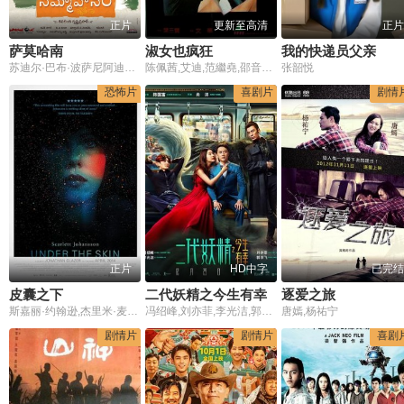
正片
更新至高清
正片
萨莫哈南
淑女也疯狂
我的快递员父亲
苏迪尔·巴布·波萨尼阿迪蒂·拉奥·海达里Vamsi Raghava Yenumula
陈佩茜,艾迪,范繼堯,邵音音,叶天行
张韶悦
恐怖片
喜剧片
剧情
正片
HD中字
已完结
皮囊之下
二代妖精之今生有幸
逐爱之旅
斯嘉丽·约翰逊,杰里米·麦克威廉姆斯,琳西·泰勒·麦凯,道基·麦康奈尔,凯文·麦卡林登,克里斯托弗·哈德克,安东尼娅·坎贝尔-休斯,保罗·布兰尼根
冯绍峰,刘亦菲,李光洁,郭京飞,焦俊艳,熊乃瑾,王双宝,张子贤,朱捷,陈芋米,范湉湉,隋凯,崔名扬
唐嫣,杨祐宁
剧情片
剧情片
喜剧