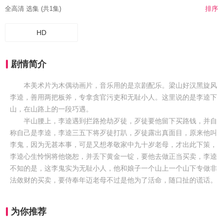
全高清 选集 (共1集)
排序
HD
剧情简介
本美术片为木偶动画片，音乐用的是京剧配乐。梁山好汉黑旋风
李逵，善用两把板斧，专拿贪官污吏和无耻小人。这里说的是李逵下
山，在山路上的一段巧遇。
半山腰上，李逵遇到拦路抢劫歹徒，歹徒要他留下买路钱，并自
称自己是李逵，李逵三五下将歹徒打趴，歹徒露出真面目，原来他叫
李鬼，因为无甚本事，可是又想孝敬家中九十岁老母，才出此下策，
李逵心生怜悯将他饶恕，并丢下黄金一锭，要他去做正当买卖，李逵
不知的是，这李鬼实为无耻小人，他和娘子一个山上一个山下专做非
法敛财的买卖，要侍奉年迈老母不过是他为了活命，随口扯的谎话。
为你推荐