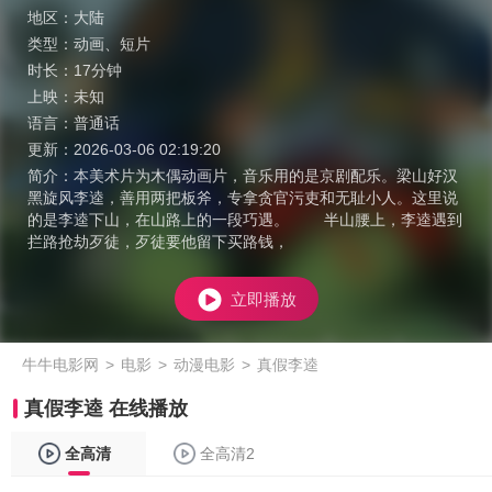
地区：
大陆
类型：
动画
、
短片
时长：
17分钟
上映：
未知
语言：
普通话
更新：
2026-03-06 02:19:20
简介：
本美术片为木偶动画片，音乐用的是京剧配乐。梁山好汉
黑旋风李逵，善用两把板斧，专拿贪官污吏和无耻小人。这里说
的是李逵下山，在山路上的一段巧遇。 半山腰上，李逵遇到
拦路抢劫歹徒，歹徒要他留下买路钱，
立即播放
牛牛电影网
>
电影
>
动漫电影
>
真假李逵
真假李逵 在线播放
全高清
全高清2