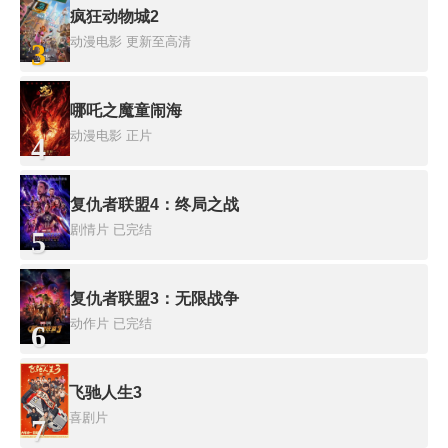
疯狂动物城2
动漫电影
更新至高清
3
哪吒之魔童闹海
动漫电影
正片
4
复仇者联盟4：终局之战
剧情片
已完结
5
复仇者联盟3：无限战争
动作片
已完结
6
飞驰人生3
喜剧片
7