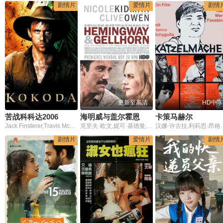
剧情片
爱情片
剧情
更新至高清
HD中字
苦战科科达2006
海明威与盖尔霍恩
卡策马赫尔
Jack Finsterer,Travis McMahon,Simon Stone
克里夫·欧文,妮可·基德曼,罗伯特·杜瓦尔,康妮·尼尔森,罗德里戈·桑托罗,帕克·波西,莫莉·帕克,陈冲,托尼·夏尔赫布,大卫·斯特雷泽恩
汉娜·许古拉,利莉思·昂格雷尔,Rudolf,Wa
剧情片
爱情片
剧情