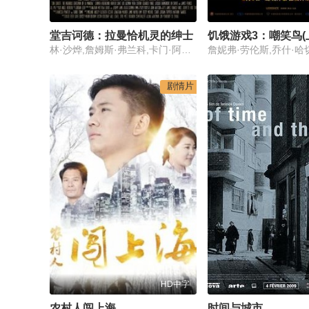
堂吉诃德：拉曼恰机灵的绅士
饥饿游戏3：嘲笑鸟(
林·沙烨,詹姆斯·弗兰科,卡门·阿尔根齐亚诺
剧情片
HD中字
农村人闯上海
时间与城市