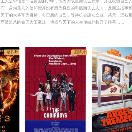
，主人公李信是一位秦国的少年，他因为战乱而失去双亲，并在收留自己
然而，身为孤儿的信和漂并没有因为身份的卑贱而失去志向，反而这战事
震天下的大将军为目标，每日磨练自己，等待机会建功立业。某天，漂被
变而被追杀的秦国大王嬴政，他戎马天下的人生便由此拉开了序幕……
动作片
剧情片