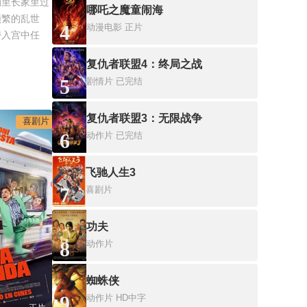
的里长家里过
哪吒之魔童闹海
频繁的乱世
4
动漫电影
正片
带入宫中任
复仇者联盟4：终局之战
5
剧情片
已完结
复仇者联盟3：无限战争
喜剧片
6
动作片
已完结
飞驰人生3
7
喜剧片
功夫
8
动作片
蜘蛛侠
9
动作片
HD中字