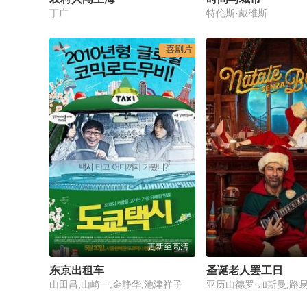
丁广
特伦斯·戴维斯
喜剧片
更新至高清
东京出租车
圣诞老人罢工日
山田昌,山崎一,金静华,池津祥子