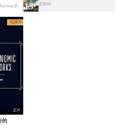
15
更新4K
达伦·麦克法兰,Tasha Tacosa,Bobby Field
纪录片
正片
行的