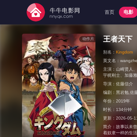
首页
电影
王者天下
动作片
别名：
Kingdom
英文名：
wangzhe
主演：
山崎贤人
宇梶刚士
、
加藤
导演：
佐藤信介
编剧：
黑岩勉,佐
年份：
2019年
时长：
134分钟
更新：
2026-05-1
简介：
故事以未
着奴隶一样的生