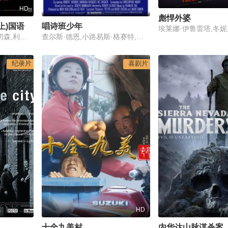
HD
彪悍外婆
上)国语
唱诗班少年
詹妮弗·劳伦斯,乔什·哈切森,利亚姆·海姆斯沃斯,伍迪·哈里森,唐纳德·萨瑟兰,菲利普·塞默·霍夫曼,朱丽安·摩尔,薇洛·西尔德斯,山姆·克拉弗林,伊丽莎白·班克斯,马赫沙拉·阿里,吉娜·马隆,杰弗里·怀特,葆拉·马尔科姆森,斯坦利·图齐,娜塔莉·多默尔,伊万·罗斯,埃尔登·汉森,约翰·威斯利·查特曼,萨莉塔·乔德霍里,斯黛芬·道森,帕蒂纳·雷内亚·米勒,罗伯特·克耐普
查尔斯·德恩,小路易斯·格赛特,佩里·金
纪录片
喜剧片
HD
十全九美村
内华达山脉谋杀案