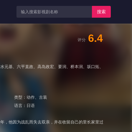
搜索
6.4
评分
深水元基
、
六平直政
、
高岛政宏
、
要润
、
桥本润
、
坂口拓
、
类型：
动作
、
古装
语言：
日语
少年，他因为战乱而失去双亲，并在收留自己的里长家里过