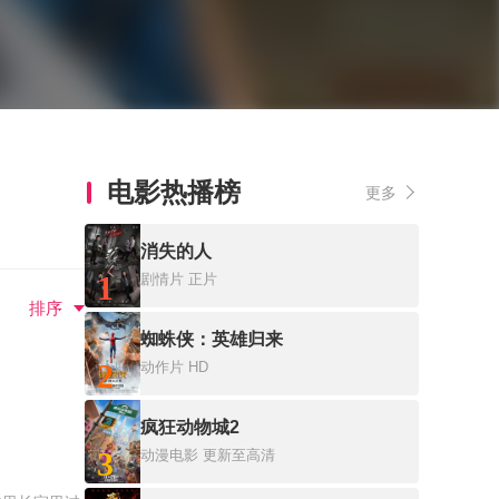
电影热播榜
更多
消失的人
1
剧情片
正片
排序
蜘蛛侠：英雄归来
2
动作片
HD
疯狂动物城2
3
动漫电影
更新至高清