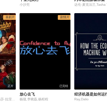
小沙兜
喜剧片
剧情片
正片
已完结
放心去飞
经济机器是如何运
亚历山德罗·加斯曼,路易莎·拉涅瑞,卡特琳娜·莫里诺,瓦伦蒂娜·罗马尼,迭戈·阿巴坦托诺,弗朗切斯科·琴托拉梅,安杰拉·菲诺基亚罗
杨珑,李晓磊,杨程程
Ray,Dalio