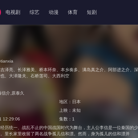
电视剧
综艺
动漫
体育
短剧
tianxia
、
吉泽亮
、
长泽雅美
、
桥本环奈
、
本乡奏多
、
满岛真之介
、
阿部进之介
、
雅也
、
大泽隆夫
、
石桥莲司
、
大西利空
藤信介,原泰久
地区：
日本
上映：
未知
1 12:29:06
集数：
1
曾经历统一、战乱不止的中国战国时代为舞台，主人公李信是一位秦国的
活。里长家里收留了两名战争孤儿信和漂。然而，身为孤儿的信和漂并