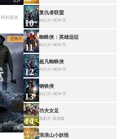
正片
复仇者联盟
埃莱娜·伊鲁雷塔,冬妮·阿科斯塔,Gorka Aguinagalde Gorka Aguinagalde,桑迪亚哥·阿尔维努,埃斯佩兰萨·埃利普,Adrián Gámiz,索菲娅·冈萨雷斯,拉蒙·伊巴拉,Álvaro Manso
10
科幻片
HD中字
蜘蛛侠：英雄远征
恐怖片
11
科幻片
HD中字
超凡蜘蛛侠
12
科幻片
HD中字
钢铁侠
13
科幻片
HD中字
功夫女足
14
喜剧片
高清版
正片
浪浪山小妖怪