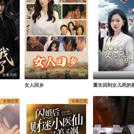
全集完结
完结
女人回乡
重生回到女儿死的
女频恋爱
女频恋爱