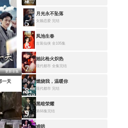
4
月光永不坠落
5
女频恋爱
完结
凤池生春
6
古装仙侠
全105集
她比枪火炽热
7
现代都市
全集完结
更新全集
那一天
燃烧我，温暖你
8
现代都市
完结
黑暗荣耀
9
第66集完结
难哄