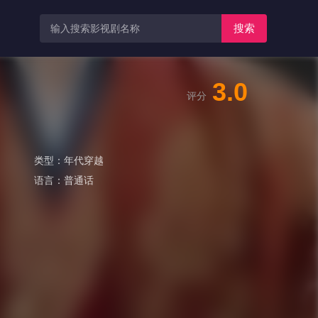
搜索
3.0
评分
类型：
年代穿越
语言：
普通话