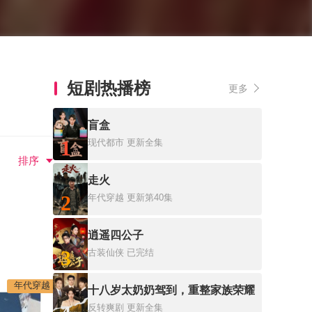
短剧热播榜
更多
盲盒
1
现代都市
更新全集
排序
走火
2
年代穿越
更新第40集
逍遥四公子
3
古装仙侠
已完结
年代穿越
十八岁太奶奶驾到，重整家族荣耀
反转爽剧
更新全集