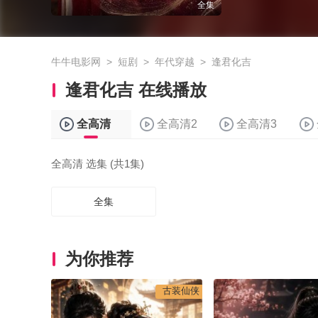
全集
牛牛电影网
>
短剧
>
年代穿越
>
逢君化吉
逢君化吉 在线播放
全高清
全高清2
全高清3
全高清 选集 (共1集)
全集
为你推荐
古装仙侠