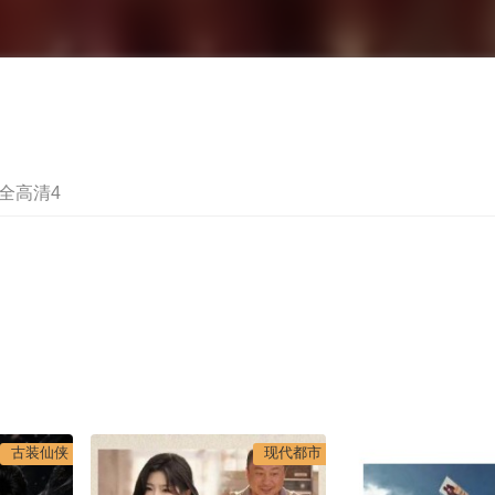
全高清4
古装仙侠
现代都市