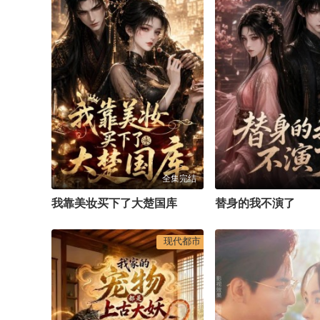
全集完结
我靠美妆买下了大楚国库
替身的我不演了
现代都市