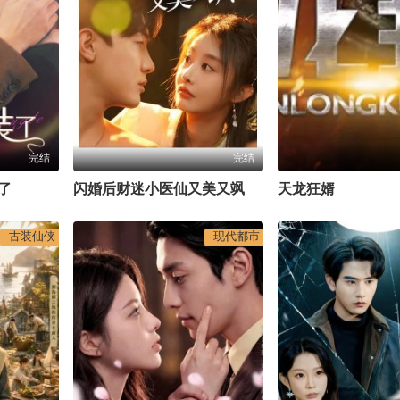
完结
完结
了
闪婚后财迷小医仙又美又飒
天龙狂婿
古装仙侠
现代都市