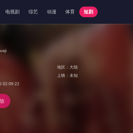
电视剧
综艺
动漫
体育
短剧
uaji
地区：
大陆
上映：
未知
6 02:09:22
放