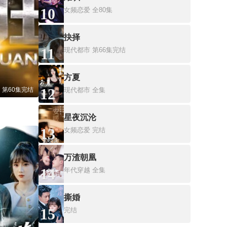
10
女频恋爱
全80集
抉择
11
现代都市
第66集完结
方夏
12
第60集完结
现代都市
全集
星夜沉沦
13
女频恋爱
完结
万渣朝凰
14
年代穿越
全集
撕婚
15
完结