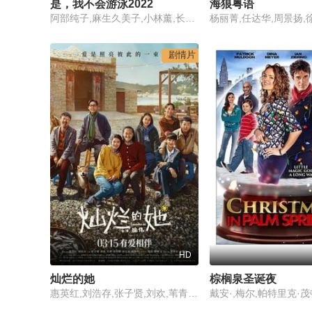
是，我不会游泳2022
海狼粤语
阿部纯子,麻生久美子,小林薰,长谷川博己,绫濑遥
剧情片
HD
灿烂的她
棕榈泉圣诞夜
惠英红,刘浩存,张子贤,刘欢,苇青,刘奕铁,胡宝森,廖银玥,葛四,鄂靖文,荣梓杉,余皑磊,钱锦,李祉默,林源