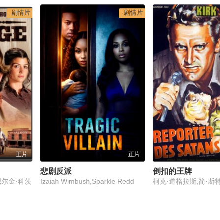
剧情片
剧情片
正片
正片
悲剧反派
倒扣的王牌
威尔金·科茨
Izaiah Wimbush,Sparkle Redd