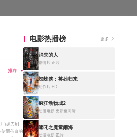
电影热播榜
更多
消失的人
1
剧情片
正片
排序
蜘蛛侠：英雄归来
2
动作片
HD
疯狂动物城2
3
动漫电影
更新至高清
夫》)操刀剧
哪吒之魔童闹海
在伊丽莎白的
动漫电影
正片