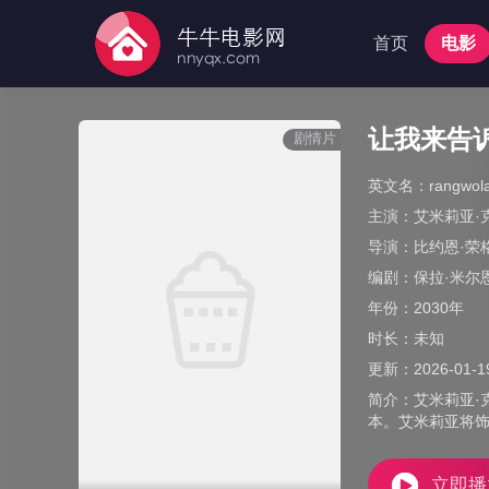
首页
电影
让我来告
剧情片
英文名：
rangwol
主演：
艾米莉亚·
导演：
比约恩·荣
编剧：
保拉·米尔
年份：
2030年
时长：
未知
更新：
2026-01-1
简介：
艾米莉亚·克
本。艾米莉亚将饰
立即播