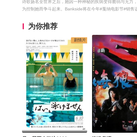
诗歌扬名全世界之后，她因一种神秘的疾病变得脆弱与无力
为控制她而争斗起来。Bankside将在今年#戛纳电影节#销售
为你推荐
剧情片