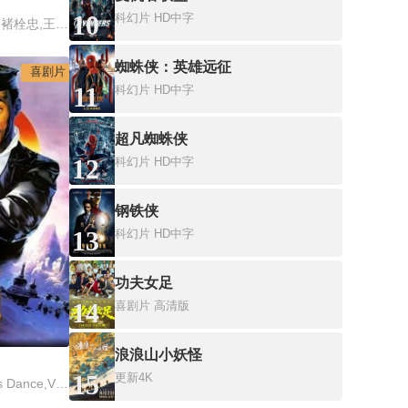
10
科幻片
HD中字
李畅,郝星棋,斯琴高娃,褚栓忠,王建国,阎青妤,高军,韩三明
蜘蛛侠：英雄远征
喜剧片
11
科幻片
HD中字
超凡蜘蛛侠
12
科幻片
HD中字
钢铁侠
13
科幻片
HD中字
功夫女足
14
喜剧片
高清版
浪浪山小妖怪
15
更新4K
Eddie Murphy,Charles Dance,Victor Wong