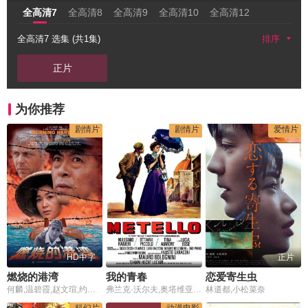
全高清7
全高清8
全高清9
全高清10
全高清12
全高清7 选集 (共1集)
排序
正片
为你推荐
剧情片
剧情片
爱情片
HD中字
正片
燃烧的港湾
我的青春
恋爱寄生虫
何麟,温碧霞,赵文瑄,约翰·斯拉德,周国宾,夏军,蒋竹菁,王亚楠,袁国庆,王国京,张瞳,朱利安,瑞·格瑞夫,李晓,毕远晋,高兴昌,谢润,洪兆森,崔建华
弗兰克·沃尔夫,奥塔维亚·皮科洛,马西莫·拉涅里
林遣都,小松菜奈
科幻片
动漫电影