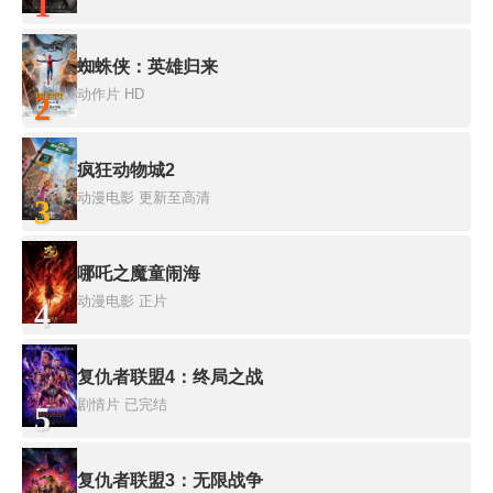
1
蜘蛛侠：英雄归来
动作片
HD
2
疯狂动物城2
动漫电影
更新至高清
3
哪吒之魔童闹海
动漫电影
正片
4
复仇者联盟4：终局之战
剧情片
已完结
5
复仇者联盟3：无限战争