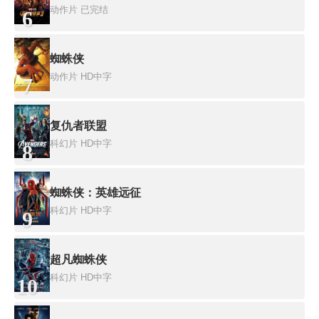
动作片
已完结
6
蜘蛛侠
动作片
HD中字
7
复仇者联盟
科幻片
HD中字
8
蜘蛛侠：英雄远征
科幻片
HD中字
9
超凡蜘蛛侠
科幻片
HD中字
10