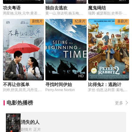
功夫粤语
独自去逃欢
魔鬼绳结
周星驰,元秋,元华,黄圣依,梁小龙,陈国坤,田启文,林子聪,林雪,冯克安,释彦能,冯小刚,袁祥仁,张一白,赵志凌,董志华,何文辉,陈凯师,贾康熙,林子善,任珈锐,王仕颖
黄一山,张达明,杨玉梅,孟智超,李冰寒,秦梦擎
瑞茜·威瑟斯彭,史蒂芬·莫耶,科林·费尔斯,米瑞·伊诺丝,戴恩·德哈恩,凯文·杜兰,艾米·莱安,伊莱亚斯·科泰斯,布鲁斯·格林伍德,亚历桑德罗·尼沃拉,马丁·亨德森,科莱特·沃夫,马特·莱斯切尔,克里斯托弗·普拉哈,瑞克斯·林恩
剧情片
纪录片
喜剧片
HD
HD
不再让你孤单
寻找时间伊始
比得兔2：逃跑计划2021
刘烨,舒淇,田亮,冯丹滢,黄秋生,萨日娜,张颂文,高天,连凯,李妍锡
Perry Anne Norton
罗丝·伯恩,达利普·索地,詹姆斯·柯登
电影热播榜
更多
消失的人
剧情片
正片