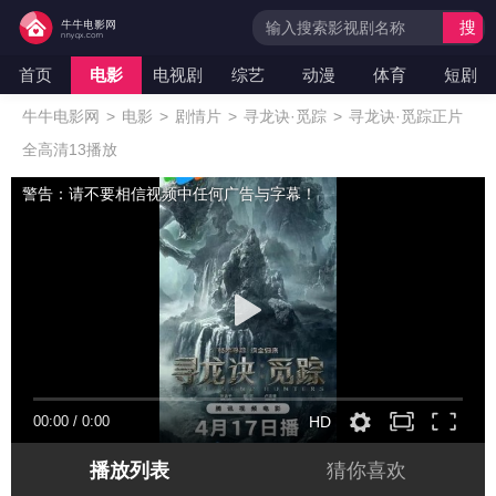
搜
索
首页
电影
电视剧
综艺
动漫
体育
短剧
牛牛电影网
>
电影
>
剧情片
>
寻龙诀·觅踪
>
寻龙诀·觅踪正片
全高清13播放
警告：请不要相信视频中任何广告与字幕！
00:00
/
0:00
HD
播放列表
猜你喜欢