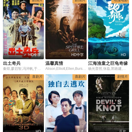
HD中字
HD中字
HD
出土奇兵
温馨真情
江海渔童之巨龟奇缘
秦煌,廖启智,冯淬帆,于芷蔚,万梓良
Alison,Elliott,Ellen,Burstyn,Marcia,Gay,Harden
杨光普照,张磊,郭政建,陆建艺,赵述仁,曹云图,王晨光,赵铭洲,张琦,小温暖
喜剧片
喜剧片
剧情片
HD
高清
正片