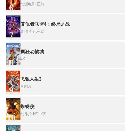
动漫电影
正片
6
复仇者联盟4：终局之战
剧情片
已完结
7
疯狂动物城
4K
8
飞驰人生3
喜剧片
9
蜘蛛侠
动作片
HD中字
10