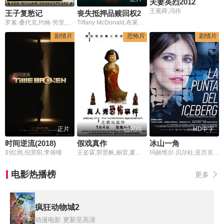
夫妻英烈2012
王冕舜,冯祎
王子复愁记
丧失抵押品赎回权2
罗素·桑代克,约翰·劳里,埃斯蒙德·奈特,托尼·塔弗,劳伦斯·奥利弗,泰伦斯·摩根,克里斯托弗·李,帕特里克·特罗,斯坦利·霍洛威,艾琳·赫利,诺曼·伍德兰,费利克斯·艾尔默,简·西蒙斯,巴兹尔·悉尼,尼尔·麦吉尼斯,哈考特·威廉姆斯,安东尼·奎尔
Tiffany McDonald,布莱恩·维拉罗伯斯,Melissa Cordero
剧情片
恐怖片
剧情片
正片
已完结
HD中字
时间逆流(2018)
假戏真作
冰山一角
刘红雨,倪景阳,李侑曈
王姿霖,郭晋帆,杨雷,夏文晴,菊麟·朱莉,毕克辰,方星懿,马国鑫
玛丽维尔·贝尔杜,亚历克斯·加西亚,巴巴拉·戈纳加,费尔南多·卡约,卡梅洛·戈麦斯,希内斯·加西亚·米连,豪尔赫·卡尔沃,赫苏斯·卡斯特洪
电影热播榜
更多
疯狂动物城2
动漫电影
更新至高清