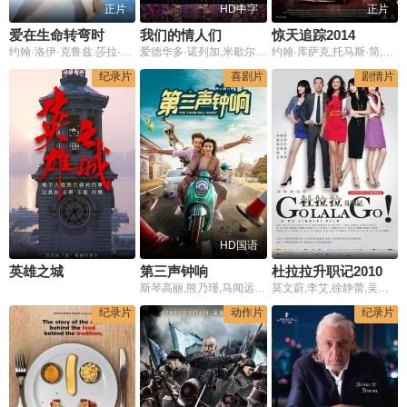
正片
HD中字
正片
爱在生命转弯时
我们的情人们
惊天追踪2014
约翰·洛伊·克鲁兹.莎拉·杰罗尼莫.莱维尔·克鲁兹
爱德华多·诺列加,米歇尔·珍娜,费雷·马丁内兹,阿玛雅·萨拉曼卡,加维诺·迭戈,豪尔赫·乌松,玛丽亚·何塞·莫雷诺
约翰·库萨克,托马斯·简,佐伊·文图拉,克里斯多夫·莫利斯,Yesse Spence,杰罗姆·埃勒斯,卡罗尔·伯恩斯,Robert Newman,克里斯多夫·萨默斯,Andrew Buchanan,Damien Garvey,Jason Wilder,Adrian Auld,山姆·柯顿,Francesca Bianchi
纪录片
喜剧片
剧情片
HD国语
英雄之城
第三声钟响
杜拉拉升职记2010
斯琴高丽,熊乃瑾,马闻远,陶平
莫文蔚,李艾,徐静蕾,吴佩慈,黄立行,王菁锳
纪录片
动作片
纪录片