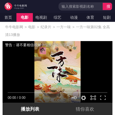
搜
索
首页
电影
电视剧
综艺
动漫
体育
短剧
牛牛电影网
>
电影
>
纪录片
>
一方一味
>
一方一味第02集 全高
清13播放
警告：请不要相信视频中任何广告与字幕！
00:00
/
0:00
HD
播放列表
猜你喜欢