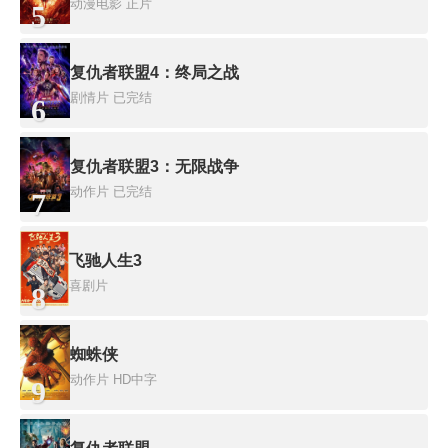
动漫电影
正片
5
复仇者联盟4：终局之战
剧情片
已完结
6
复仇者联盟3：无限战争
动作片
已完结
7
飞驰人生3
喜剧片
8
蜘蛛侠
动作片
HD中字
9