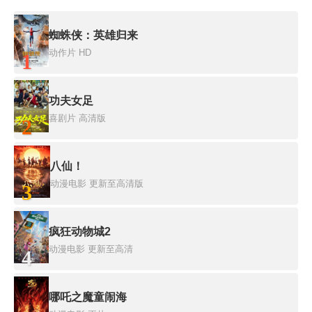
蜘蛛侠：英雄归来
动作片
HD
1
功夫女足
喜剧片
高清版
2
八仙！
动漫电影
更新至高清版
3
疯狂动物城2
动漫电影
更新至高清
4
哪吒之魔童闹海