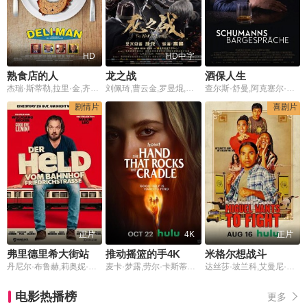
HD
HD中字
熟食店的人
龙之战
酒保人生
杰瑞·斯蒂勒,拉里·金,齐姬·灿格
刘佩琦,曹云金,罗昱焜,李子雄
查尔斯·舒曼,阿克塞尔·米尔伯格,特德·黑格
剧情片
喜剧片
正片
4K
正片
弗里德里希大街站的英雄
推动摇篮的手4K
米格尔想战斗
丹尼尔·布鲁赫,莉奥妮·贝尼希,查理·哈纳
麦卡·梦露,劳尔·卡斯蒂略,玛丽·伊丽莎白·温斯特德,马丁·斯塔尔,珊农·克奇兰,阿拉贝拉·奥利维娅·克拉克
达丝莎·坡兰科,艾曼尼·刘易斯,Christian,Vunipola,Jordyn,Owens,Keenan,Laurino
电影热播榜
更多