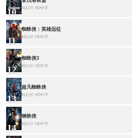
复仇者联盟
科幻片
HD中字
10
蜘蛛侠：英雄远征
科幻片
HD中字
11
蜘蛛侠3
科幻片
HD中字
12
超凡蜘蛛侠
科幻片
HD中字
13
钢铁侠
科幻片
HD中字
14