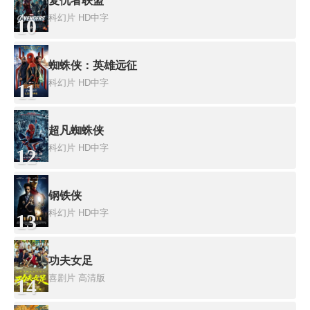
复仇者联盟
科幻片
HD中字
10
蜘蛛侠：英雄远征
科幻片
HD中字
11
超凡蜘蛛侠
科幻片
HD中字
12
钢铁侠
科幻片
HD中字
13
功夫女足
喜剧片
高清版
14