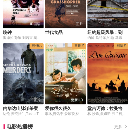
HD国语
正片
晚钟
世代食品
纽约超级风暴：到底发生了什么
陶泽如,孙敏,刘若雷,葛亚明,周琦,胡宗琪,叶楠秋,丛培信
约翰·马特尔,约翰·马蒂乌兹
恐怖片
喜剧片
剧情片
正片
更新HD
内华达山脉谋杀案
爱你很久很久
堂吉诃德：拉曼恰机灵的绅士
达伦·麦克法兰,Tasha Tacosa,Bobby Field
李沐,曹佑宁,娄峻硕,林美秀,樊光耀,李璇,班铁翔,曾珮瑜,马力欧,黄信赫,陈璇
林·沙烨,詹姆斯·弗兰科,卡门·阿尔根齐亚诺
电影热播榜
更多