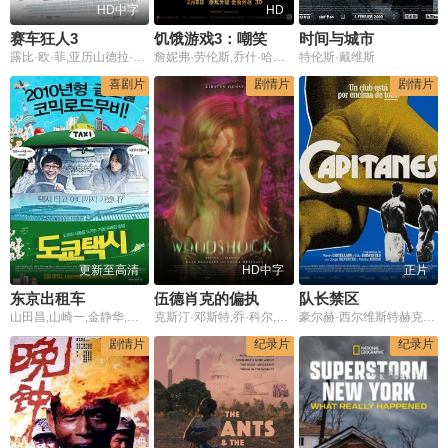
HD中字
HD
赛车狂人3
饥饿游戏3：嘲笑鸟(上)国语
时间与城市
露比·欧·菲,亚历山德拉·玛丽亚·拉娜,安德斯·巴斯莫·克里斯蒂安森,科斯蒂亚·乌尔曼,彼得·库尔特,Kathrine Thorborg Johansen,斯文·诺丁,亨宁·鲍姆,伯恩·谢尔曼
詹妮弗·劳伦斯,乔什·哈切森,利亚姆·海姆斯沃斯,伍迪·哈里森,唐纳德·萨瑟兰,菲利普·塞默·霍夫曼,朱丽安·摩尔,薇洛·西尔德斯,山姆·克拉弗林,伊丽莎白·班克斯,马赫沙拉·阿里,吉娜·马隆,杰弗里·怀特,葆拉·马尔科姆森,斯坦利·图齐,娜塔莉·多默尔,伊万·罗斯,埃尔登·汉森,约翰·威斯利·查特曼,萨莉塔·乔德霍里,斯黛芬·道森,帕蒂纳·雷内亚·米勒,罗伯特·克耐普
特伦斯·戴维斯
喜剧片
剧情片
剧情片
更新至高清
HD中字
正片
东京出租车
伍德肖克的偏执
队长禁区
山田昌,山崎一,金静华,池津祥子
克斯汀·邓斯特,乔·科尔,罗蕾莱·林克莱特,皮鲁·埃斯贝克,杰克·基默,苏珊·特雷勒,Steph,DuVall
豪尔赫·西尔维斯特赫克托·贾奇斯
剧情片
纪录片
纪录片