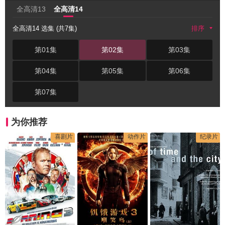
全高清13
全高清14
全高清14 选集 (共7集)
排序
第01集
第02集
第03集
第04集
第05集
第06集
第07集
为你推荐
喜剧片
动作片
纪录片