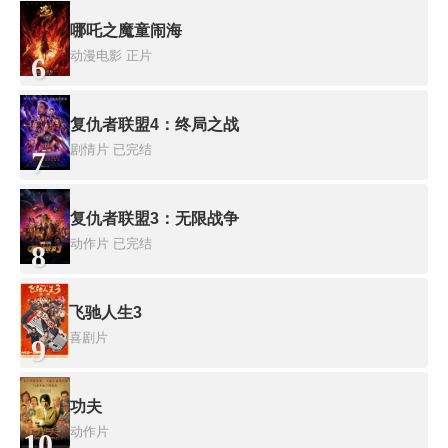
哪吒之魔童闹海
动漫电影
正片
6
复仇者联盟4：终局之战
剧情片
已完结
7
复仇者联盟3：无限战争
动作片
已完结
8
飞驰人生3
喜剧片
9
功夫
动作片
10