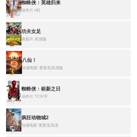
蜘蛛侠：英雄归来
动作片
HD
1
功夫女足
喜剧片
高清版
2
八仙！
动漫电影
更新至高清版
3
蜘蛛侠：崭新之日
动作片
TC中字
4
疯狂动物城2
动漫电影
更新至高清
5