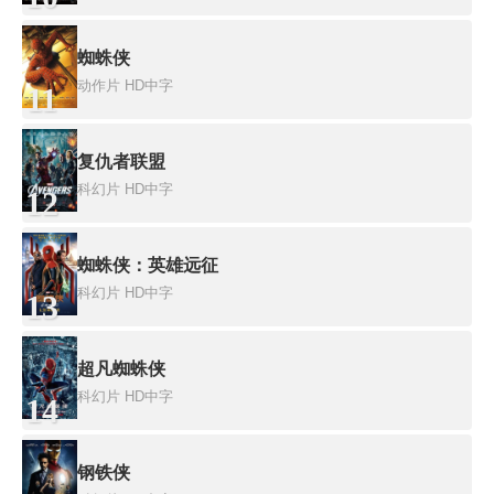
蜘蛛侠
动作片
HD中字
11
复仇者联盟
科幻片
HD中字
12
蜘蛛侠：英雄远征
科幻片
HD中字
13
超凡蜘蛛侠
科幻片
HD中字
14
钢铁侠