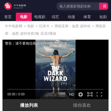
搜
索
首页
电影
电视剧
综艺
动漫
体育
短剧
牛牛电影网
>
电影
>
纪录片
>
黑暗巫师：迪恩·波特传
>
黑暗巫
师：迪恩·波特传第3集 高清2播放
警告：请不要相信视频中任何广告与字幕！
00:00
/
0:00
HD
播放列表
猜你喜欢