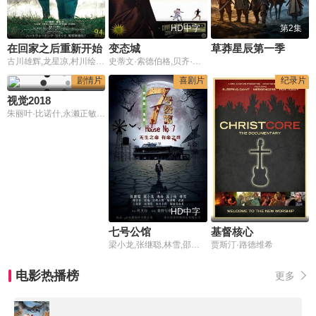
HD中字
第2集
在回家之后重新开始
变态城
草莽星辰第一季
古川雄辉,龙星凉,村川绘梨,佐野岳,中岛博子,萤雪次朗,甲本雅裕,三浦理奈
史蒂文·索德伯格,贝齐·布兰特利,大卫·詹森
剧情片
喜剧片
纪录片
视觉2018
朱丽叶·比诺什,永濑正敏,岩田刚典
HD中字
七号公馆
基督核心
梁小龙,张继聪,林雪,邵音音,冉冉,张子栋,陆剑明,王茂蕾,赵铭,武波,松田优,木川圭作,由美子,福留真由美
贾斯汀·路德维希
电影热播榜
更多