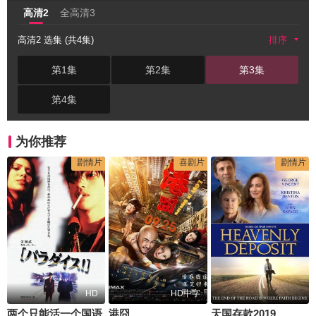
高清2
全高清3
高清2 选集 (共4集)
排序
第1集
第2集
第3集
第4集
为你推荐
剧情片
喜剧片
剧情片
HD
HD中字
两个只能活一个国语
港囧
天国存款2019