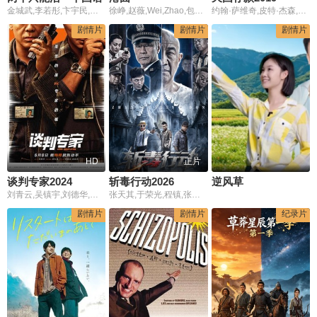
金城武,李若彤,卞宇民,赵志诚,蔡枫华,林雪,李道谕,王均康
徐峥,赵薇,Wei,Zhao,包贝尔,杜鹃,葛民辉,李灿森,潘虹,赵有亮,朱媛媛,王迅,冯勉恒,王晶,叶竞生,林晓峰,车保罗,苑琼丹,林雪,江约诚,郑丹瑞,田启文,吴耀汉,林路迪,詹瑞文,庄锶敏,陶虹
约翰·萨维奇,皮特·杰森,巴里·范·戴克,艾拉·乔伊,邦尼·赫尔曼
剧情片
剧情片
剧情片
HD
正片
谈判专家2024
斩毒行动2026
逆风草
刘青云,吴镇宇,刘德华,苗侨伟,姜皓文,彭秀慧,周文健,颜卓灵,杨伟伦,郑则仕,韦罗莎,洪天明,黄德斌,卢惠光,朱柏谦,黄又南,朱鉴然
张天其,于荣光,程镇,张冬,张宁江,姜超,石兆琪,纪海星,邵峰,纵昕芸,赵雷棋,池程,杨恒,左腾云,姜艺声,张瑞雪,琪格,雷景铄,黄信纲,胡笑源
剧情片
剧情片
纪录片