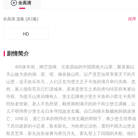
全高清
全高清 选集 (共1集)
排序
HD
剧情简介
400多年前，峰峦迭嶂、古老原始的中国西南大山里，聚居着以
天山族为首的侗、苗、瑶、傣各族山民。以产灵芝仙草享誉天下的天
山堡，这天欢乐非凡，人们正在为堡主之子卡洛的满月举行庆典。忽
然，家人报告官兵已打进城来。原来是堡主之弟洪虎勾结官府来篡位
夺权。为使天山堡后继有人，堡主忍痛将少堡主卡洛和小郡主卡美拜
托给老管家。老人不负所望，毅然将刚满月的孙子和少堡主调换，让
儿子明伟带少堡主去日本寻找故友玄藏。自己则痛斥叛贼抱孙跳崖身
亡。10年后，逃亡日本的明伟在大侠玄藏的帮助下，将少堡主培养成
了武功超群的小忍者，取名影丸。为给师父治伤，需到中国天山堡去
取灵芝草，影丸自告奋勇与师兄月丸、雾丸登上了回国的木船。他们