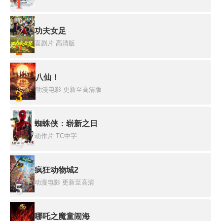
1
功夫女足
喜剧片
高清版
2
八仙！
动漫电影
更新至高清版
3
蜘蛛侠：崭新之日
动作片
TC中字
4
疯狂动物城2
动漫电影
更新至高清
5
哪吒之魔童闹海