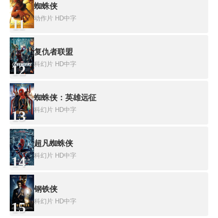
蜘蛛侠
动作片
HD中字
11
复仇者联盟
科幻片
HD中字
12
蜘蛛侠：英雄远征
科幻片
HD中字
13
超凡蜘蛛侠
科幻片
HD中字
14
钢铁侠
科幻片
HD中字
15