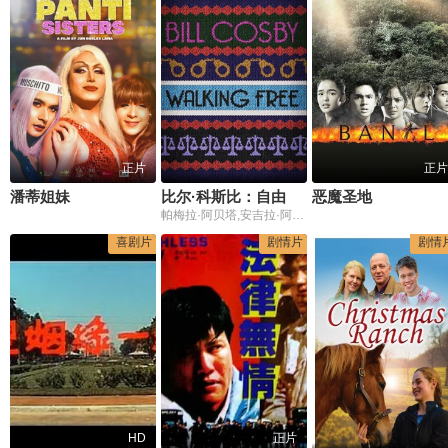
正片
正片
潘蒂姐妹
比尔·科斯比：自由行走
恶魔圣地
帕梅拉·阿贝塔,安吉拉·阿格鲁萨,多诺冯·阿利恩·拉多克
喜剧片
剧情片
剧情
HD
正片