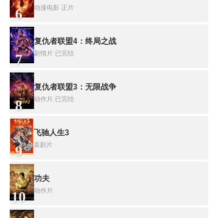
动漫电影
正片
6
复仇者联盟4：终局之战
剧情片
已完结
7
复仇者联盟3：无限战争
动作片
已完结
8
飞驰人生3
喜剧片
9
功夫
动作片
10