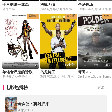
千里姻缘一线牵
法律无情
圣诞牧场
高远,韩瑛
万梓良,陈惠敏,叶德娴,温碧霞,高雄,秦煌,曹达华
弗朗辛
剧情片
喜剧片
惊悚
正片
HD中字
正片
年轻食尸鬼的赞歌
乌龙特工
圩田2023
罗丝安妮·休佩诺特
道恩·强森,凯文·哈特,艾米·莱安,丹尼尔·尼科莱特,杰森·贝特曼,亚伦·保尔,瑞恩·汉森,蒂姆·格里芬,托马斯·克莱舒曼,梅根·帕克
Jip Bartels,Sebas Berm
电影热播榜
更多
蜘蛛侠：英雄归来
动作片
HD