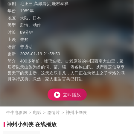
编剧：
毛正三,高濑昌弘,鹿村泰祥
年份：
1989年
地区：
大陆
、
日本
类型：
剧情
、
动作
时长：
89分钟
上映：
未知
语言：
普通话
更新：
2026-01-19 21:58:50
简介：
400多年前，峰峦迭嶂、古老原始的中国西南大山里，聚
居着以天山族为首的侗、苗、瑶、傣各族山民。以产灵芝仙草享
誉天下的天山堡，这天欢乐非凡，人们正在为堡主之子卡洛的满
月举行庆典。忽然，家人报告官兵已打进
立即播放
牛牛电影网
>
电影
>
剧情片
>
神州小剑侠
神州小剑侠 在线播放