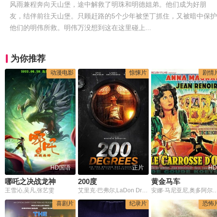
风雨兼程奔向天山堡，途中解救了明珠和明德姐弟。他们成为好朋
友，结伴前往天山堡。只顾赶路的5个少年被堡丁抓住，又被暗中保护
他们的明伟所救。明伟万没想到这在这里碰上...
为你推荐
动漫电影
惊悚片
剧情
HD国语
正片
HD
哪吒之决战龙神
200度
黄金马车
王雪沁,吴凡,张艺雯
艾里克·巴弗尔,LaDon Drummond,拉里·韦德·卡瑞尔
安娜·马尼亚尼,奥多阿尔多·斯帕达罗,娜达·菲奥雷利,丹特,保罗·坎贝尔,拉尔夫·杜鲁门,威廉·塔布斯,让·德比古,Duncan Lamont,George Higgins,Gisella Mathews,Raf De 
喜剧片
纪录片
恐怖