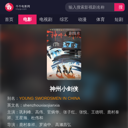
搜
索
首页
电影
电视剧
综艺
动漫
体育
短剧
剧情片
HD
神州小剑侠
别名：
YOUNG SWORDSMEN IN CHINA
英文名：
shenzhouxiaojianxia
主演：
巩利峰
、
高伟
、
官炳华
、
张子红
、
张悦
、
王德明
、
鹿村泰
祥
、
王星瀚
、
杜伟和
导演：
鹿村泰祥
、
罗渝中
、
高濑昌弘