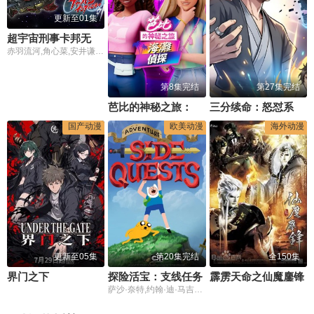
更新至01集
超宇宙刑事卡邦无限外传
赤羽流河,角心菜,安井谦太郎,松永有纮,有坂心花,安田启人,谷田拉娜,入山杏奈,子安武人
第8集完结
第27集完结
芭比的神秘之旅：海滩探案集国语版
三分续命：怒怼系统，遇强则强
国产动漫
欧美动漫
海外动漫
更新至05集
第20集完结
全150集
界门之下
探险活宝：支线任务
霹雳天命之仙魔鏖锋
萨沙·奈特,约翰·迪·马吉欧,汤姆·肯尼,海登·瓦尔希,奥利维亚·奥尔森,杨泫贞