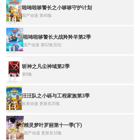
啦咘啦哆警长之小哆哆守护计划
国产动漫
第40集
10
啦咘啦哆警长大战羚羚羊第2季
国产动漫
第52集完结
11
斩神之凡尘神域第2季
第9集
12
汪汪队之小砾与工程家族第3季
欧美动漫
更新至25集
13
精灵梦叶罗丽第十一季(下)
国产动漫
更新至10集
14