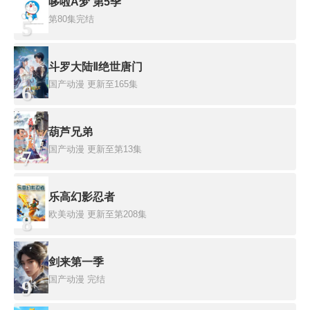
哆啦A梦 第5季
第80集完结
5
斗罗大陆Ⅱ绝世唐门
国产动漫
更新至165集
6
葫芦兄弟
国产动漫
更新至第13集
7
乐高幻影忍者
欧美动漫
更新至第208集
8
剑来第一季
国产动漫
完结
9