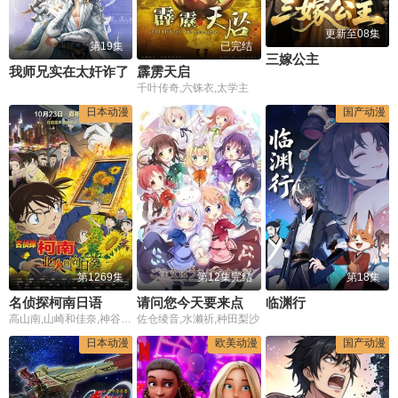
更新至08集
第19集
已完结
三嫁公主
我师兄实在太奸诈了
霹雳天启
千叶传奇,六铢衣,太学主
日本动漫
国产动漫
第1269集
第12集完结
第18集
名侦探柯南日语
请问您今天要来点兔子吗，第二季
临渊行
高山南,山崎和佳奈,神谷明,小山力也,林原惠美,山口胜平,田中秀幸,岛本须美,绪方贤一,堀川亮,松井菜樱子,宫村优子,岩居由希子,大谷育江,高木涉,高岛雅罗,堀之纪,立木文彦,小山茉美,三石琴乃,置鲇龙太郎,日高法子,池田秀一,古谷彻
佐仓绫音,水濑祈,种田梨沙
日本动漫
欧美动漫
国产动漫