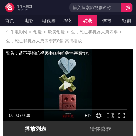
搜
索
首页
电影
电视剧
综艺
动漫
体育
短剧
牛牛电影网
>
动漫
>
欧美动漫
>
爱，死亡和机器人第四季
>
爱，死亡和机器人第四季第8集 高清播放
警告：请不要相信视频中任何广告与字幕！
00:00
/
0:00
HD
播放列表
猜你喜欢