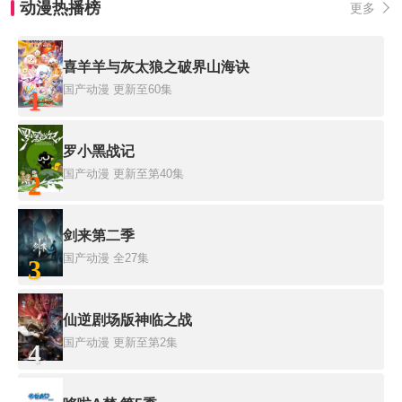
动漫热播榜
更多
喜羊羊与灰太狼之破界山海诀
国产动漫
更新至60集
1
罗小黑战记
国产动漫
更新至第40集
2
剑来第二季
国产动漫
全27集
3
仙逆剧场版神临之战
国产动漫
更新至第2集
4