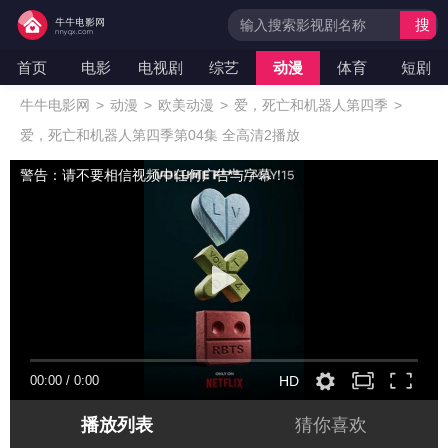
搜
索
首页
电影
电视剧
综艺
动漫
体育
短剧
牛牛电影网
>
动漫
>
欧美动漫
>
爱，死亡和机器人第四季
>
爱，死亡和机器人第四季第04集 全高清2播放
警告：请不要相信视频中任何广告与字幕！
00:00
/
0:00
HD
播放列表
猜你喜欢