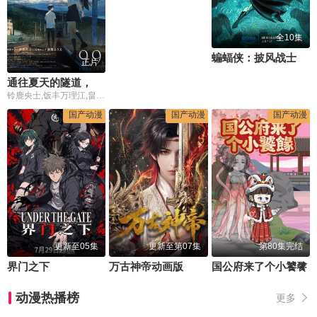
全10集
蝙蝠侠：披风战士第二季
正片
通往夏天的隧道，离别的出口
铃鹿央士,饭丰万理江,畠中祐,小宫有纱,照井春佳,小山力也,小林星兰
国产动漫
国产动漫
国产动漫
更新至05集
更新至第07集
第80集完结
界门之下
万古神帝动画版
国公府来了个小饕餮
动漫热播榜
更多