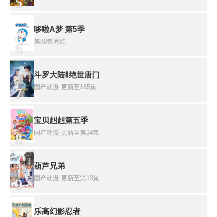
5
哆啦A梦 第5季
第80集完结
6
斗罗大陆Ⅱ绝世唐门
国产动漫
更新至165集
7
宝贝赳赳第五季
国产动漫
更新至第34集
8
葫芦兄弟
国产动漫
更新至第13集
9
乐高幻影忍者