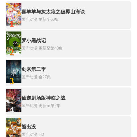
喜羊羊与灰太狼之破界山海诀
国产动漫
更新至60集
1
罗小黑战记
国产动漫
更新至第40集
2
剑来第二季
国产动漫
全27集
3
仙逆剧场版神临之战
国产动漫
更新至第2集
4
熊出没
国产动漫
HD