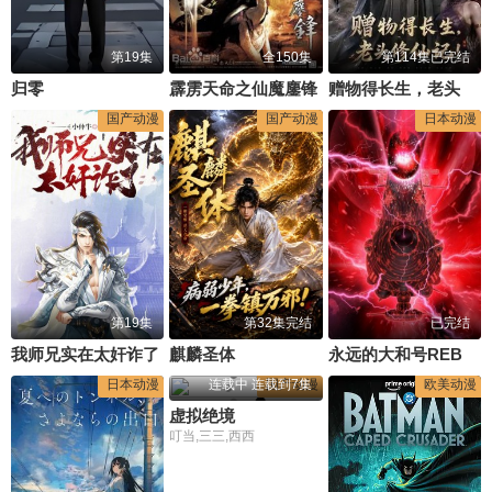
第19集
全150集
第114集已完结
归零
霹雳天命之仙魔鏖锋
赠物得长生，老头修仙记！
国产动漫
国产动漫
日本动漫
第19集
第32集完结
已完结
我师兄实在太奸诈了
麒麟圣体
永远的大和号REBEL3199第六章碧蓝迷宫
日本动漫
连载中 连载到7集
国产动漫
欧美动漫
虚拟绝境
叮当,三三,西西