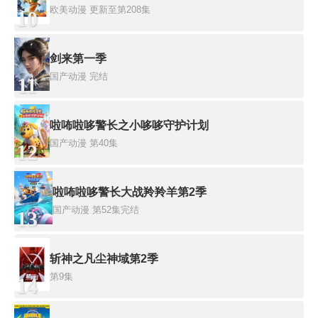
欧美动漫
更新至第208集
10
剑来第一季
国产动漫
完结
11
啦咘啦哆警长之小哆哆守护计划
国产动漫
第40集
12
啦咘啦哆警长大战羚羚羊第2季
国产动漫
第52集完结
13
斩神之凡尘神域第2季
第9集
14