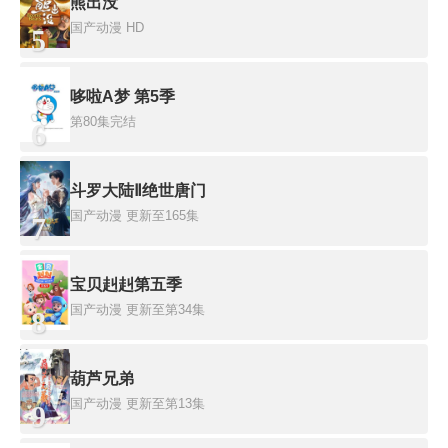
熊出没
国产动漫
HD
5
哆啦A梦 第5季
第80集完结
6
斗罗大陆Ⅱ绝世唐门
国产动漫
更新至165集
7
宝贝赳赳第五季
国产动漫
更新至第34集
8
葫芦兄弟
国产动漫
更新至第13集
9