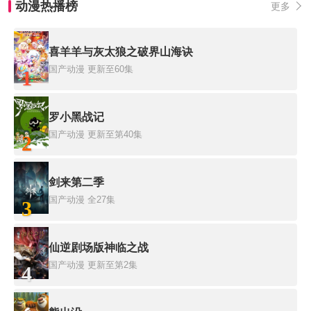
动漫热播榜
更多
喜羊羊与灰太狼之破界山海诀
国产动漫
更新至60集
1
罗小黑战记
国产动漫
更新至第40集
2
剑来第二季
国产动漫
全27集
3
仙逆剧场版神临之战
国产动漫
更新至第2集
4