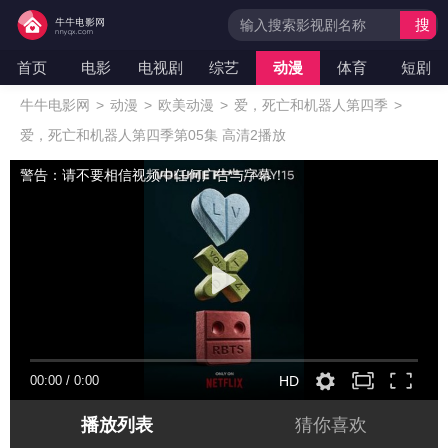
搜
索
首页
电影
电视剧
综艺
动漫
体育
短剧
牛牛电影网
>
动漫
>
欧美动漫
>
爱，死亡和机器人第四季
>
爱，死亡和机器人第四季第05集 高清2播放
警告：请不要相信视频中任何广告与字幕！
00:00
/
0:00
HD
播放列表
猜你喜欢