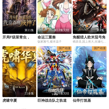
第11集
第13集完结
第1集
开局F级菜青虫，我靠吞噬成神了
命运三重奏
角醒猎人欧米茄号角
饭冢雅弓,榎本温子
楢原圣,国上将大,丝濑七叶,田鹤翔吾,小西咏斗,光宗薰,桜庭大翔,三浦舞华,加藤清史郎,长田光平,潘惠美
国产动漫
国产动漫
国产动漫
21全集
第26集完结
第15集完结
虎啸华夏
巨神战击队之轨道先锋(下)
仙帝打筑基