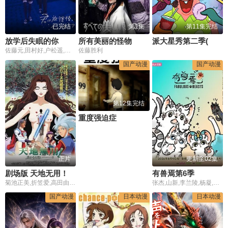
已完结
第1集
第11集完结
放学后失眠的你
所有美丽的怪物
派大星秀第二季(英文版)
佐藤元,田村好,户松遥,山下诚一郎,Lynn,藤原夏海,诸星堇,能登麻美子,狩野翔
佐藤胜利
国产动漫
国产动漫
第12集完结
重度强迫症
正片
更新至02集
剧场版 天地无用！in LOVE2：遥远的思念
有兽焉第6季
菊池正美,折笠爱,高田由美,井上喜久子,水谷优子,天野由梨
张杰,山新,李兰陵,杨凝,金弦,杨昕燃,孙睿扬,沈依杭,许潇文,涂鸦,幽幽
国产动漫
日本动漫
日本动漫