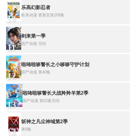
乐高幻影忍者
欧美动漫
更新至第208集
10
剑来第一季
国产动漫
完结
11
啦咘啦哆警长之小哆哆守护计划
国产动漫
第40集
12
啦咘啦哆警长大战羚羚羊第2季
国产动漫
第52集完结
13
斩神之凡尘神域第2季
第9集
14