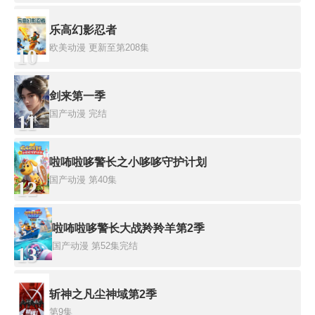
乐高幻影忍者
欧美动漫
更新至第208集
10
剑来第一季
国产动漫
完结
11
啦咘啦哆警长之小哆哆守护计划
国产动漫
第40集
12
啦咘啦哆警长大战羚羚羊第2季
国产动漫
第52集完结
13
斩神之凡尘神域第2季
第9集