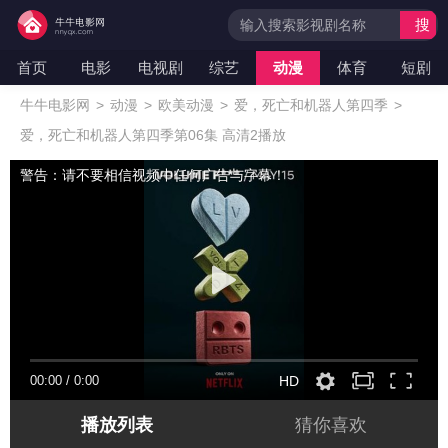
搜
索
首页
电影
电视剧
综艺
动漫
体育
短剧
牛牛电影网
>
动漫
>
欧美动漫
>
爱，死亡和机器人第四季
>
爱，死亡和机器人第四季第06集 高清2播放
警告：请不要相信视频中任何广告与字幕！
00:00
/
0:00
HD
播放列表
猜你喜欢