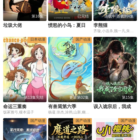
第16集
已完结
连载中 连载到4集
垃圾大佬
愤怒的小鸟：夏日疯狂第二季
李熊猫
齐璇,小连杀,魏一凡,朱祎,夜叉,张恩泽,路扬,图特哈蒙
日本动漫
国产动漫
第13集完结
更新第02集
第15集
命运三重奏
有兽焉第六季
误入诡宗后，我成了全宗团宠
饭冢雅弓,榎本温子
杨凝,张杰,涂鸦,山新,幽幽,孙睿扬,金弦,李兰陵,杨昕燃,沈依杭,许潇文
国产动漫
国产动漫
国产动漫