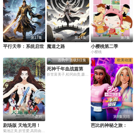
第17集
第14集
第7集
平行天帝：系统启世
魔道之路
小樱桃第二季
小樱桃
连载中 连载到1集
日本动漫
欧美动漫
死神千年血战篇第四季
折笠富美子,松冈由贵,森田成一,安元洋贵,杉山纪彰
正片
第8集完结
剧场版 天地无用！in LOVE2：遥远的思念
芭比的神秘之旅：海滩探案集英文版
菊池正美,折笠爱,高田由美,井上喜久子,水谷优子,天野由梨