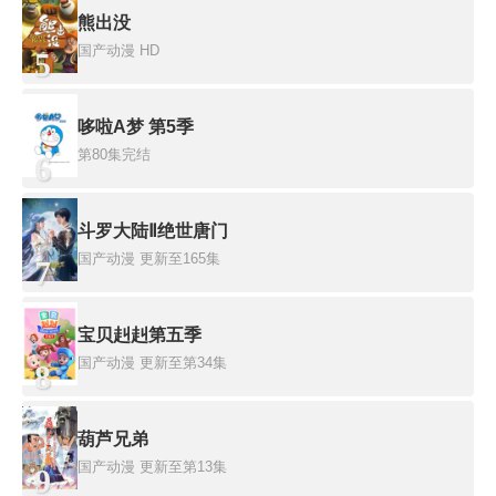
熊出没
国产动漫
HD
5
哆啦A梦 第5季
第80集完结
6
斗罗大陆Ⅱ绝世唐门
国产动漫
更新至165集
7
宝贝赳赳第五季
国产动漫
更新至第34集
8
葫芦兄弟
国产动漫
更新至第13集
9