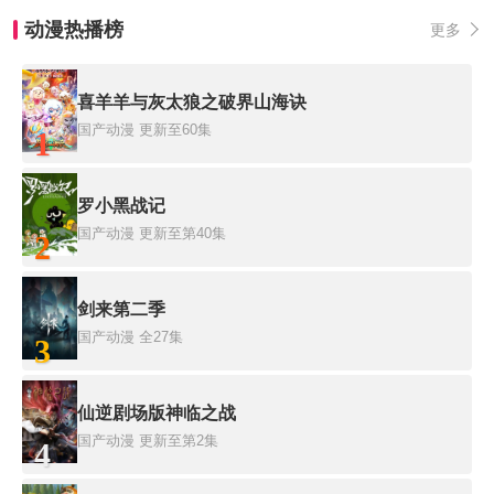
动漫热播榜
更多
喜羊羊与灰太狼之破界山海诀
国产动漫
更新至60集
1
罗小黑战记
国产动漫
更新至第40集
2
剑来第二季
国产动漫
全27集
3
仙逆剧场版神临之战
国产动漫
更新至第2集
4