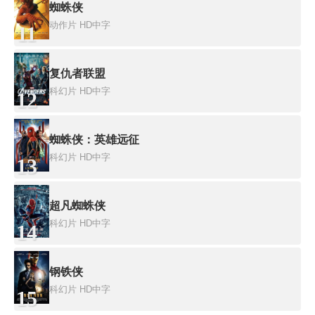
蜘蛛侠
动作片
HD中字
11
复仇者联盟
科幻片
HD中字
12
蜘蛛侠：英雄远征
科幻片
HD中字
13
超凡蜘蛛侠
科幻片
HD中字
14
钢铁侠
科幻片
HD中字
15