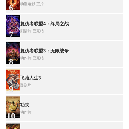
动漫电影
正片
6
复仇者联盟4：终局之战
剧情片
已完结
7
复仇者联盟3：无限战争
动作片
已完结
8
飞驰人生3
喜剧片
9
功夫
动作片
10