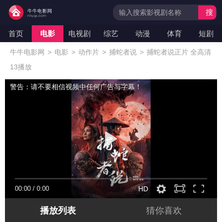
搜
索
首页
电影
电视剧
综艺
动漫
体育
短剧
牛牛电影网
>
电影
>
动作片
>
捕蛇者说
>
捕蛇者说正片 全高清
13播放
警告：请不要相信视频中任何广告与字幕！
00:00
/
0:00
HD
播放列表
猜你喜欢