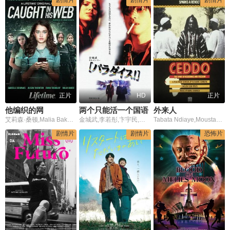
正片
HD
正片
他编织的网
两个只能活一个国语
外来人
艾莉森·桑顿,Malia Baker,艾玛·特伦布莱
金城武,李若彤,卞宇民,赵志诚,蔡枫华,林雪,李道谕,王均康
Tabata Ndiaye,Moustapha Yade,Ismaila Diagne
剧情片
剧情片
恐怖片