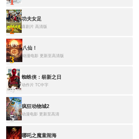
1
功夫女足
喜剧片
高清版
2
八仙！
动漫电影
更新至高清版
3
蜘蛛侠：崭新之日
动作片
TC中字
4
疯狂动物城2
动漫电影
更新至高清
5
哪吒之魔童闹海