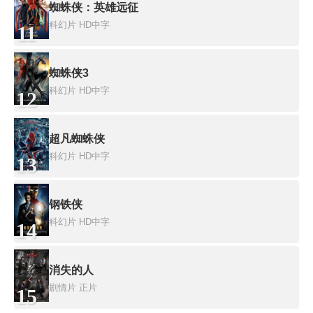
蜘蛛侠：英雄远征
科幻片
HD中字
11
蜘蛛侠3
科幻片
HD中字
12
超凡蜘蛛侠
科幻片
HD中字
13
钢铁侠
科幻片
HD中字
14
消失的人
剧情片
正片
15