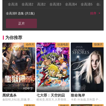
全高清
全高清2
高清2
全高清3
全高清4
全高清5
全高清
全高清8 选集 (共1集)
排序
正片
为你推荐
动作片
动漫电影
惊悚片
HD中字
正片
黑狱逃杀
七大罪：天空的囚人劇場版
致命海岸
秦阳明,刘钇彤,田璐,李柏谊,王双宝,段宇华,王岗
梶裕贵,雨宫天,久野美咲,悠木碧,铃木达央,福山润,高木裕平,坂本真绫,杉田智和
卡莉·许洛德,菲利普·P·基恩,Henry LeBlanc,Robert A. Coldicott,斯科特托马斯·雷诺兹
喜剧片
剧情片
剧情片