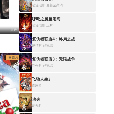
3
动漫电影
更新至高清
哪吒之魔童闹海
4
动漫电影
正片
正片
复仇者联盟4：终局之战
5
剧情片
已完结
喜剧片
复仇者联盟3：无限战争
6
动作片
已完结
飞驰人生3
7
喜剧片
功夫
8
动作片