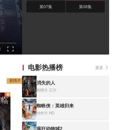
第07集
第08集
电影热播榜
更多
剧情片
消失的人
1
剧情片
正片
蜘蛛侠：英雄归来
2
动作片
HD
疯狂动物城2