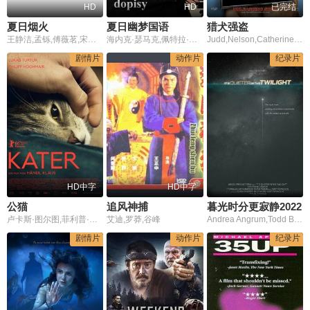
HD
HD
已完结
夏日烟火
夏日幽梦国语
猎犬强盗
王静洁,孟铄,傅薇茗,宋子晓
海内克·瑟马克,佩特拉·斯帕尔科瓦,索娜·诺丽瑟瓦,瓦拉德米尔·贾沃尔斯基,彼得·西米德
Judd,Nelson,Catherine,Bell,Lou,Ferrigno,Nicholas,Alexander
剧情片
动作片
纪录片
HD中字
HD中字
公猫
追风神捕
暮光时分更寂静2022
卢卡斯·图尔图,菲利普·霍奇迈尔,托尼,塞巴斯蒂安·洛斯伯格,科尼利厄斯·迈斯特,曼努埃尔·鲁比,托马斯·什蒂普希奇
艾迪,罗莽,谷峰
Andrea Angrum,Todd Barber,Suzanne Dodd
剧情片
动作片
纪录片