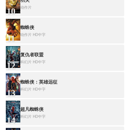
功夫
动作片
10
蜘蛛侠
动作片
HD中字
11
复仇者联盟
科幻片
HD中字
12
蜘蛛侠：英雄远征
科幻片
HD中字
13
超凡蜘蛛侠
科幻片
HD中字
14