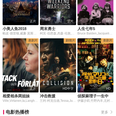
正片
正片
HD
小美人鱼2018
周末勇士
人生七年5
帕皮·德雷顿,威廉·莫斯里,洛蕾托·帕拉尔塔,雪莉·麦克雷恩,阿曼多·古铁雷斯,吉娜·格申,杰瑞德·桑德勒,黛汉恩·卡罗尔,珊娜·科林斯,汤姆·诺维茨基,亨特·戈麦斯,乔玛丽·佩顿,莱克西·科尔克,Jasmine Bolton
柯宾·伯恩森,杰森·伦敦,Jack,Gross,Juliet,Rusche,Daniel,de,Weldon,Amber,Wegner
Bruce Balden,Jacqueline Bassett,Symon Basterfield,Andrew Brackfield
喜剧片
剧情片
喜剧片
正片
HD中字
HD
相爱相杀两姐妹
冲击救援
侦探麻理子一生中最悲惨的日子
Ville,Virtanen,Ia,Langhammer,Peshang,Rad
兰利·柯克伍德,Tessa,Jubber,Bonko,Khoza,Vuyo,Dabula,Mpho,Sebeng,Zoey,Sneedon,Siphesihle,Vazi,Samke,Makhoba
伊藤沙莉,竹野内丰,北村有起哉,宇野祥平,久保史绪里,松浦祐也,高野洸,中原果南,岛田桃依,伊岛空,黒石高大,真宫叶月,阿部显岚,铃木圣奈,石田佳央
电影热播榜
更多