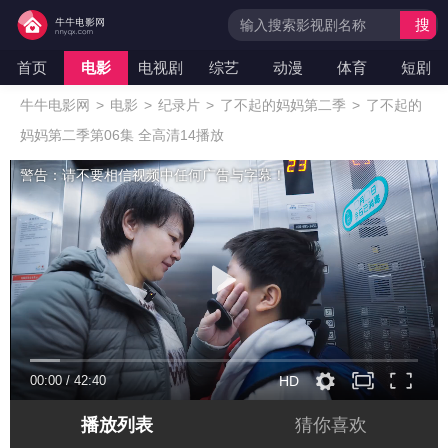
搜
索
首页
电影
电视剧
综艺
动漫
体育
短剧
牛牛电影网
>
电影
>
纪录片
>
了不起的妈妈第二季
>
了不起的
妈妈第二季第06集 全高清14播放
警告：请不要相信视频中任何广告与字幕！
00:00
/
42:40
HD
播放列表
猜你喜欢