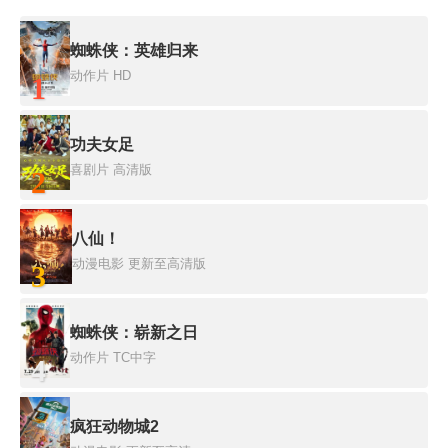
蜘蛛侠：英雄归来
动作片
HD
1
功夫女足
喜剧片
高清版
2
八仙！
动漫电影
更新至高清版
3
蜘蛛侠：崭新之日
动作片
TC中字
4
疯狂动物城2