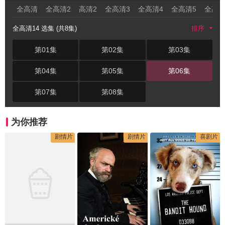
全高清
全高清2
高清2
全高清3
全高清4
全高清5
全高清
全高清14 选集 (共8集)
排序
第01集
第02集
第03集
第04集
第05集
第06集
第07集
第08集
为你推荐
剧情片
剧情片
喜剧片