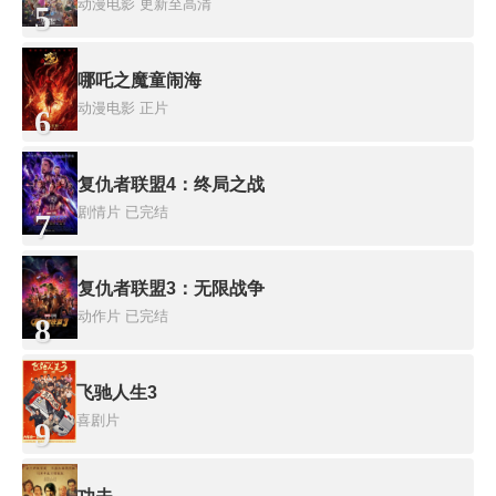
动漫电影
更新至高清
5
哪吒之魔童闹海
动漫电影
正片
6
复仇者联盟4：终局之战
剧情片
已完结
7
复仇者联盟3：无限战争
动作片
已完结
8
飞驰人生3
喜剧片
9