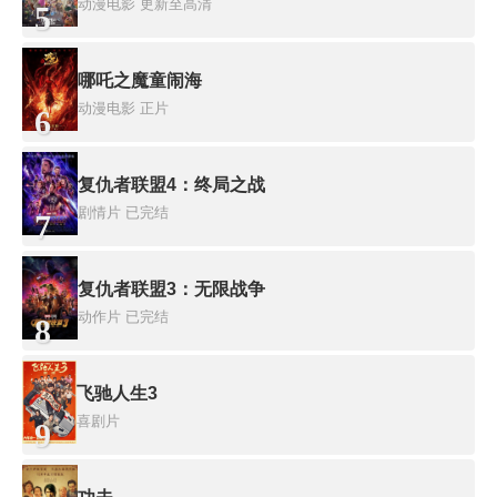
动漫电影
更新至高清
5
哪吒之魔童闹海
动漫电影
正片
6
复仇者联盟4：终局之战
剧情片
已完结
7
复仇者联盟3：无限战争
动作片
已完结
8
飞驰人生3
喜剧片
9