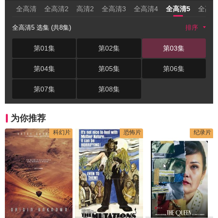
全高清
全高清2
高清2
全高清3
全高清4
全高清5
全高清
全高清5 选集 (共8集)
排序
第01集
第02集
第03集
第04集
第05集
第06集
第07集
第08集
为你推荐
科幻片
恐怖片
纪录片