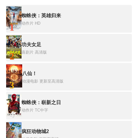
蜘蛛侠：英雄归来
动作片
HD
1
功夫女足
喜剧片
高清版
2
八仙！
动漫电影
更新至高清版
3
蜘蛛侠：崭新之日
动作片
TC中字
4
疯狂动物城2