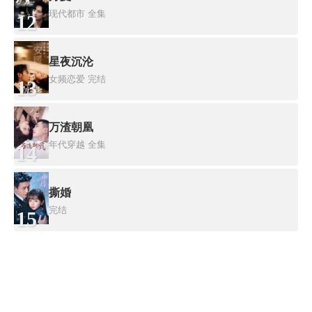
现代都市
全集
12
星夜沉沦
女频恋爱
完结
13
万渣朝凰
年代穿越
全集
14
撕婚
完结
15