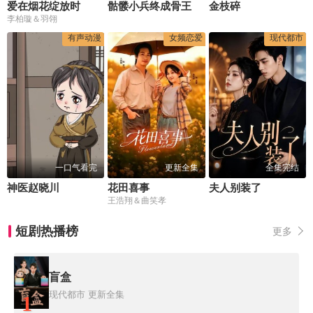
爱在烟花绽放时
骷髅小兵终成骨王
金枝碎
李柏璇＆羽翎
有声动漫
女频恋爱
现代都市
一口气看完
更新全集
全集完结
神医赵晓川
花田喜事
夫人别装了
王浩翔＆曲笑孝
短剧热播榜
更多
盲盒
现代都市
更新全集
1