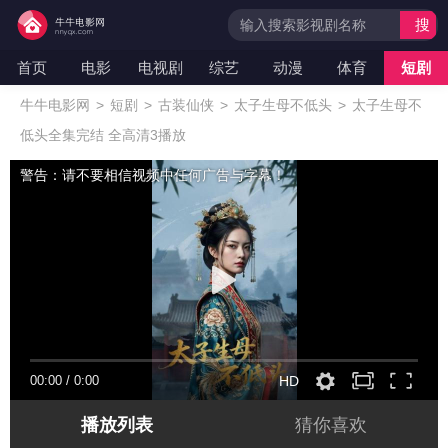
搜
索
首页
电影
电视剧
综艺
动漫
体育
短剧
牛牛电影网
>
短剧
>
古装仙侠
>
太子生母不低头
>
太子生母不
低头全集完结 全高清3播放
警告：请不要相信视频中任何广告与字幕！
00:00
/
0:00
HD
播放列表
猜你喜欢