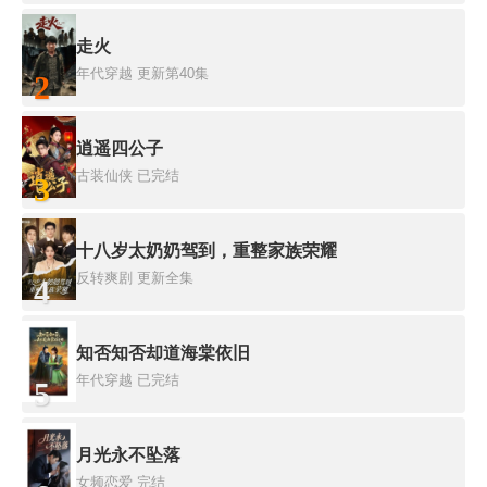
走火
年代穿越
更新第40集
2
逍遥四公子
古装仙侠
已完结
3
十八岁太奶奶驾到，重整家族荣耀
反转爽剧
更新全集
4
知否知否却道海棠依旧
年代穿越
已完结
5
月光永不坠落
女频恋爱
完结