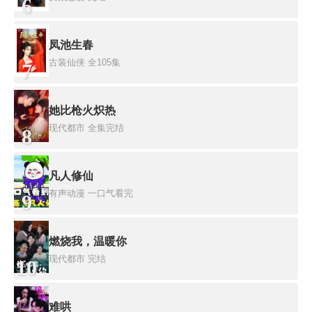
6
凤池生春
古装仙侠
全105集
7
她比枪火炽热
现代都市
全集完结
8
凡人修仙
有声动漫
一口气看完
9
燃烧我，温暖你
现代都市
完结
10
难哄