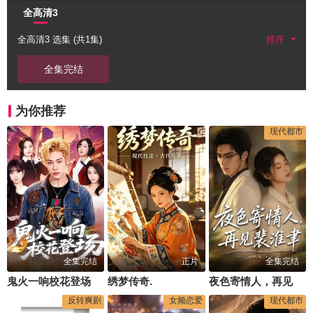
全高清3
全高清3 选集 (共1集)
排序
全集完结
为你推荐
现代都市
全集完结
正片
全集完结
鬼火一响校花登场
绣梦传奇.
夜色寄情人，再见裴准聿
反转爽剧
女频恋爱
现代都市