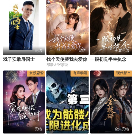
完结
完结
全集完结
戏子安敢辱国士
找个天使替我去爱你
一眼初见半生执念
邓豪＆张紫璇
女频恋爱
有声动漫
现代都市
完结
一口气看完
全集完结