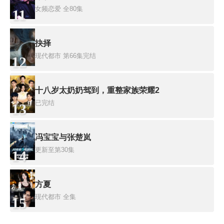
女频恋爱
全80集
11
抉择
现代都市
第66集完结
12
十八岁太奶奶驾到，重整家族荣耀2
已完结
13
冯宝宝与张楚岚
更新至第30集
14
方夏
现代都市
全集
15