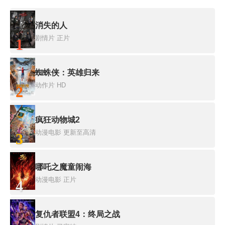
消失的人
剧情片
正片
1
蜘蛛侠：英雄归来
动作片
HD
2
疯狂动物城2
动漫电影
更新至高清
3
哪吒之魔童闹海
动漫电影
正片
4
复仇者联盟4：终局之战