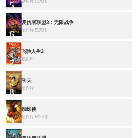
剧情片
已完结
5
复仇者联盟3：无限战争
动作片
已完结
6
飞驰人生3
喜剧片
7
功夫
动作片
8
蜘蛛侠
动作片
HD中字
9