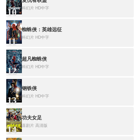
复仇者联盟
科幻片
HD中字
10
蜘蛛侠：英雄远征
科幻片
HD中字
11
超凡蜘蛛侠
科幻片
HD中字
12
钢铁侠
科幻片
HD中字
13
功夫女足
喜剧片
高清版
14