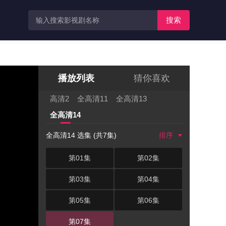
搜索
播放列表
猜你喜欢
高清2
全高清11
全高清13
全高清14
全高清14 选集 (共7集)
排序
第01集
第02集
第03集
第04集
第05集
第06集
第07集