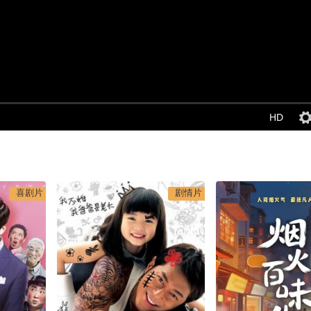
HD
喜剧片
剧情片