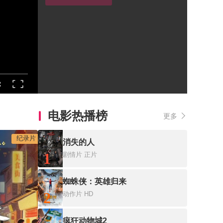
电影热播榜
更多
纪录片
消失的人
1
剧情片
正片
蜘蛛侠：英雄归来
2
动作片
HD
疯狂动物城2