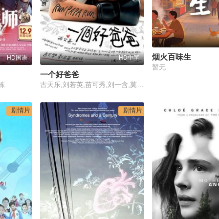
烟火百味生
HD国语
HD中字
暂无
一个好爸爸
栋
古天乐,刘若英,苗可秀,刘一含,莫少聪,林雪,曾国祥,陈子聪,狄龙,郑则仕
剧情片
剧情片