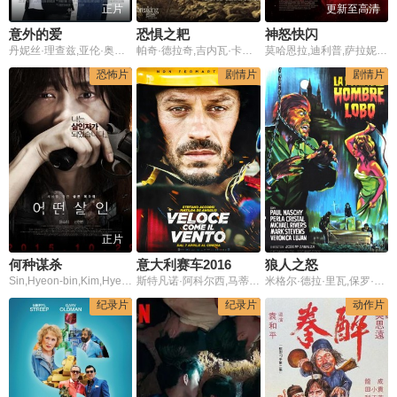
正片
更新至高清
意外的爱
恐惧之耙
神怒快闪
丹妮丝·理查兹,亚伦·奥康奈尔,布兰达·宋,布鲁克·纽顿
帕奇·德拉奇,吉内瓦·卡尔,Annabel Bloom
莫哈恩拉,迪利普,萨拉妮亚·波恩瓦南,Sandy·Master,Redin·Kingsley,Vineeth·Sreenivasan,Dhyan·Sreenivasan,Maniyanpilla·Raju
恐怖片
剧情片
剧情片
正片
何种谋杀
意大利赛车2016
狼人之怒
Sin,Hyeon-bin,Kim,Hyeok
斯特凡诺·阿科尔西,马蒂尔达·德·安杰利斯,里纳特·希什马塔林
米格尔·德拉·里瓦,保罗·纳西,珍珠水晶
纪录片
纪录片
动作片