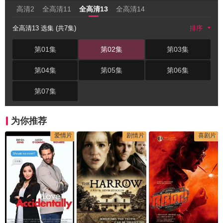
高清2
全高清11
全高清13
全高清14
全高清13 选集 (共7集)
排序
第01集
第02集
第03集
第04集
第05集
第06集
第07集
为你推荐
爱情片
剧情片
喜剧片