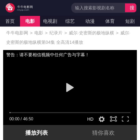
搜
索
首页
电影
电视剧
综艺
动漫
体育
短剧
牛牛电影网
>
电影
>
纪录片
>
威尔·史密斯的极地纵横
>
威尔·
史密斯的极地纵横第04集 全高清14播放
警告：请不要相信视频中任何广告与字幕！
00:00
/
46:50
HD
播放列表
猜你喜欢