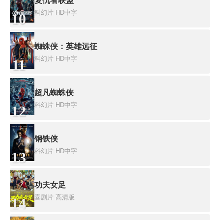
复仇者联盟
科幻片
HD中字
10
蜘蛛侠：英雄远征
科幻片
HD中字
11
超凡蜘蛛侠
科幻片
HD中字
12
钢铁侠
科幻片
HD中字
13
功夫女足
喜剧片
高清版
14