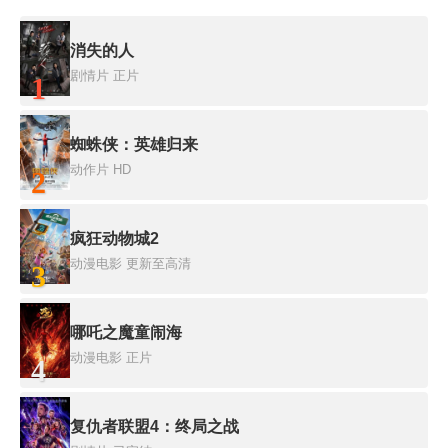
消失的人
剧情片
正片
1
蜘蛛侠：英雄归来
动作片
HD
2
疯狂动物城2
动漫电影
更新至高清
3
哪吒之魔童闹海
动漫电影
正片
4
复仇者联盟4：终局之战