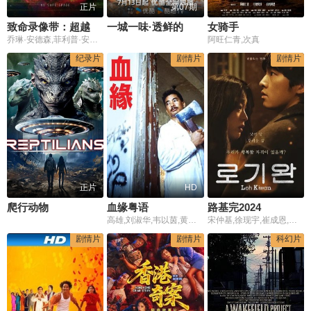
正片
第07期
致命录像带：超越
一城一味·透鲜的滇桂
女骑手
乔琳·安德森,菲利普·安德瑞·波铁洛,比克斯·克雷格
阿旺仁青,次真
纪录片
剧情片
剧情片
正片
HD
爬行动物
血缘粤语
路基完2024
高雄,刘淑华,韦以茵,黄天铎,袁震宇,李国平,张蓓娜,何嘉丽,黎冠宏,刘安琪
宋仲基,徐现宇,崔成恩,李一花,赵汉哲
剧情片
剧情片
科幻片