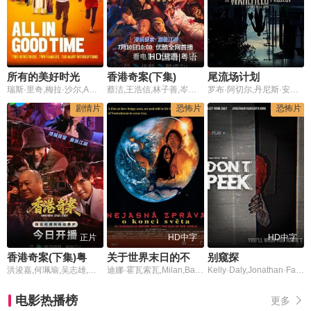
HD国语|粤语
所有的美好时光
香港奇案(下集)
尾流场计划
瑞斯·里奇,梅拉·沙尔,Amara Karan
蔡洁,王浩信,林子善,岑珈其,洪浚嘉,何珮瑜,吴志雄,张建声,徐浩昌,彭皓锋,陈佳宁,苏宸褕,陈颖进,丘子健,陈欣妍,白柳嫣,柯乃予,何华超,邹文正
罗布·阿切尔,丹尼斯·安德瑞斯
剧情片
恐怖片
恐怖片
正片
HD中字
HD中字
香港奇案(下集)粤语版
关于世界末日的不明确报告
别窥探
洪浚嘉,何珮瑜,吴志雄,张建声
迪娜·霍瓦索瓦,Milan,Bahúl,Joachim,Kemmer,卡拉拉·伊莎娃,Jana,Svandová
Kelly·Daly,Jonathan·Faircloth·Kirk,Robbie·Allen,Leilah·Ali,Emilie·Soghomonian,Jennifer·Faneuff,Jordan·Giannini,Bailee·Bob·Sveen,Patrick·Guilherme,Amanda·Godepski,Amari·Agee,Elliott·Hanson,Meredith·Starkman,Jaime·Jessup,Tami·Lisa,Justyn·Schwoegler
电影热播榜
更多