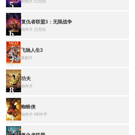
剧情片
已完结
5
复仇者联盟3：无限战争
动作片
已完结
6
飞驰人生3
喜剧片
7
功夫
动作片
8
蜘蛛侠
动作片
HD中字
9